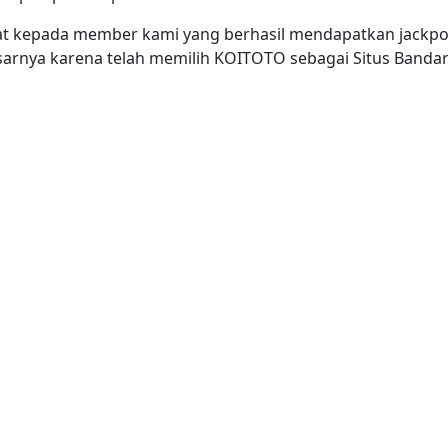
t kepada member kami yang berhasil mendapatkan jackpo
sarnya karena telah memilih KOITOTO sebagai Situs Banda