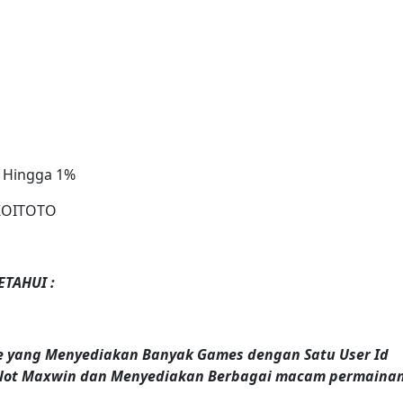
 Hingga 1%
KOITOTO
ETAHUI :
e yang Menyediakan Banyak Games dengan Satu User Id
 , Slot Maxwin dan Menyediakan Berbagai macam permaina