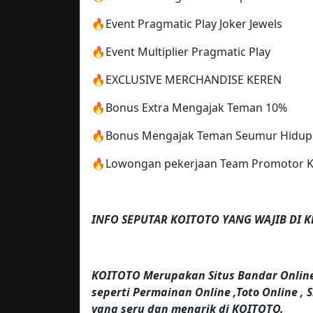
🔥Event Pragmatic Play Joker Jewels
🔥Event Multiplier Pragmatic Play
🔥EXCLUSIVE MERCHANDISE KEREN
🔥Bonus Extra Mengajak Teman 10%
🔥Bonus Mengajak Teman Seumur Hidup
🔥Lowongan pekerjaan Team Promotor 
INFO SEPUTAR KOITOTO YANG WAJIB DI K
KOITOTO Merupakan Situs Bandar Onlin
seperti Permainan Online ,Toto Online
yang seru dan menarik di KOITOTO.