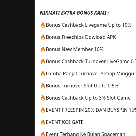
NIKMATI EXTRA BONUS KAMI :
🔥Bonus Cashback Livegame Up to 10%
🔥Bonus Freechips Dowload APK
🔥Bonus New Member 10%
🔥Bonus Cashback Turnover LiveGame 0
🔥Lomba Panjat Turnover Setiap Minggu 
🔥Bonus Turnover Slot Up to 0.5%
🔥Bonus Cashback Up to 3% Slot Game
🔥EVENT FREESPIN 20% DAN BUYSPIN 15
🔥EVENT KOI GATE
🔥Event Terbang Ke Bulan Spaceman