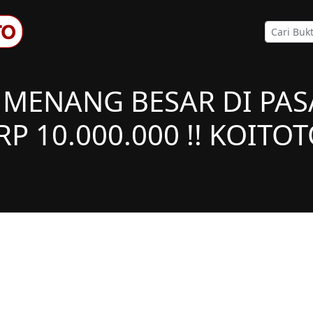
! MENANG BESAR DI PA
P 10.000.000 !! KOITO