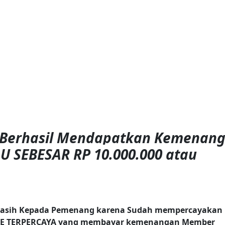
 Berhasil Mendapatkan Kemenan
 SEBESAR RP 10.000.000 atau
Kasih Kepada Pemenang karena Sudah mempercayakan
NE TERPERCAYA yang membayar kemenangan Member