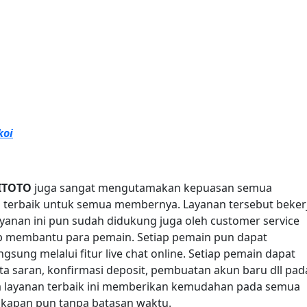
koi
ITOTO
juga sangat mengutamakan kepuasan semua
erbaik untuk semua membernya. Layanan tersebut beker
ayanan ini pun sudah didukung juga oleh customer service
p membantu para pemain. Setiap pemain pun dapat
sung melalui fitur live chat online. Setiap pemain dapat
 saran, konfirmasi deposit, pembuatan akun baru dll pad
nya layanan terbaik ini memberikan kemudahan pada semua
kapan pun tanpa batasan waktu.