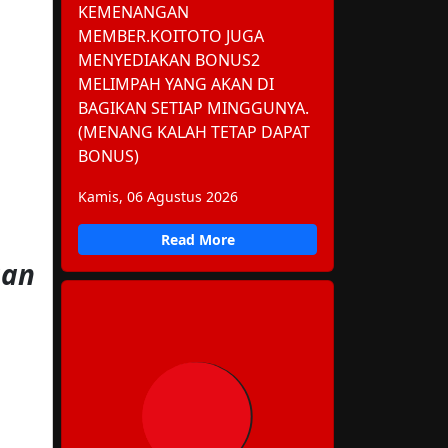
KEMENANGAN
MEMBER.KOITOTO JUGA
MENYEDIAKAN BONUS2
MELIMPAH YANG AKAN DI
BAGIKAN SETIAP MINGGUNYA.
(MENANG KALAH TETAP DAPAT
BONUS)
Kamis, 06 Agustus 2026
Read More
gan