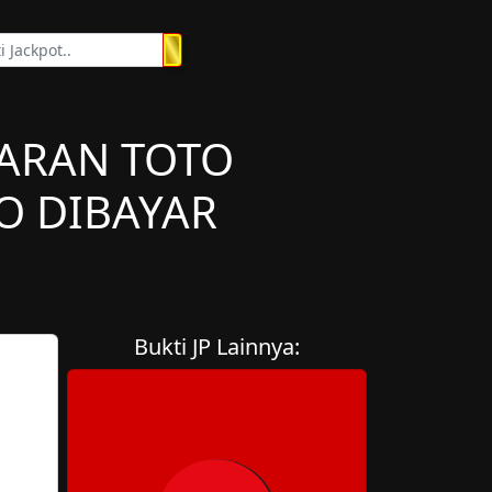
SARAN TOTO
TO DIBAYAR
Bukti JP Lainnya: