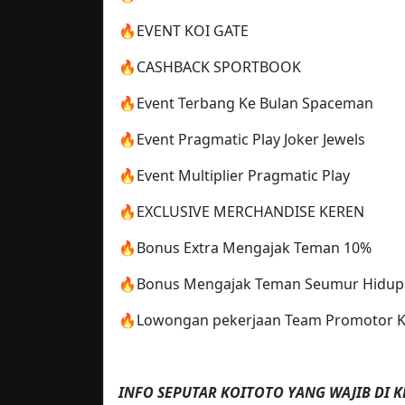
🔥EVENT KOI GATE
🔥
CASHBACK SPORTBOOK
🔥Event Terbang Ke Bulan Spaceman
🔥Event Pragmatic Play Joker Jewels
🔥Event Multiplier Pragmatic Play
🔥EXCLUSIVE MERCHANDISE KEREN
🔥Bonus Extra Mengajak Teman 10%
🔥Bonus Mengajak Teman Seumur Hidup
🔥Lowongan pekerjaan Team Promotor 
INFO SEPUTAR KOITOTO YANG WAJIB DI K