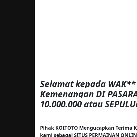
Selamat kepada WAK**
Kemenangan DI PASARA
10.000.000 atau SEPULU
Pihak KOITOTO Mengucapkan Terima 
kami sebagai SITUS PERMAINAN ONLI