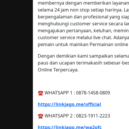
membernya dengan memberikan layanan t
selama 24 jam non stop setiap harinya. L
berpengalaman dan profesional yang sia
menghubungi customer service secara lang
mengajukan pertanyaan, keluhan, meminta
customer service melalui live chat. Ada
pemain untuk mainkan Permainan online 
Dengan demikian kami sampaikan selama
paus dan ucapan terimakasih sebesar-be
Online Terpercaya.
☎️ WHATSAPP 1 : 0878-1458-0809
https://linkjago.me/official
☎️ WHATSAPP 2 : 0823-1911-2223
https://linkjago.me/wa2ofc