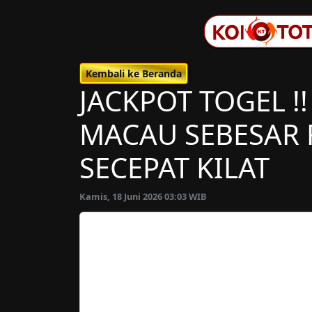
Kembali ke Beranda
JACKPOT TOGEL !
MACAU SEBESAR R
SECEPAT KILAT
Kamis, 18 Juni 2026 03:03 WIB