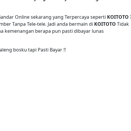
andar Online sekarang yang Terpercaya seperti
KOITOTO
r Tanpa Tele-tele. Jadi anda bermain di
KOITOTO
Tidak
a kemenangan berapa pun pasti dibayar lunas
leng bosku tapi Pasti Bayar !!