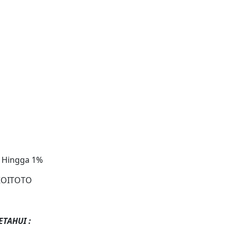
 Hingga 1%
KOITOTO
ETAHUI :