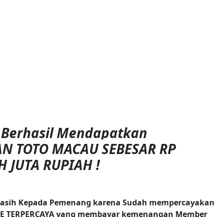
 Berhasil Mendapatkan
N TOTO MACAU SEBESAR RP
H JUTA RUPIAH !
Kasih Kepada Pemenang karena Sudah mempercayakan
NE TERPERCAYA yang membayar kemenangan Member