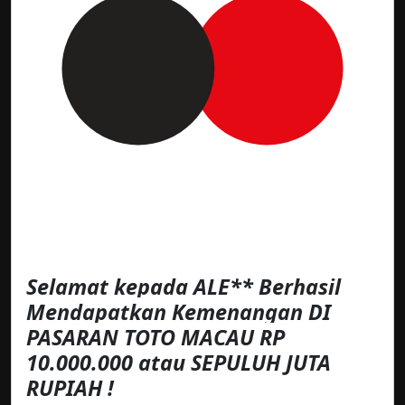
Selamat kepada ALE** Berhasil
Mendapatkan Kemenangan DI
PASARAN TOTO MACAU RP
10.000.000 atau SEPULUH JUTA
RUPIAH !