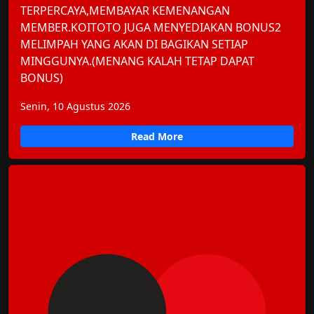
TERPERCAYA,MEMBAYAR KEMENANGAN
MEMBER.KOITOTO JUGA MENYEDIAKAN BONUS2
MELIMPAH YANG AKAN DI BAGIKAN SETIAP
MINGGUNYA.(MENANG KALAH TETAP DAPAT
BONUS)
Senin, 10 Agustus 2026
Read More