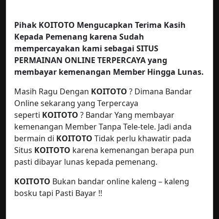
Pihak KOITOTO Mengucapkan Terima Kasih
Kepada Pemenang karena Sudah
mempercayakan kami sebagai SITUS
PERMAINAN ONLINE TERPERCAYA yang
membayar kemenangan Member Hingga Lunas.
Masih Ragu Dengan
KOITOTO
? Dimana Bandar
Online sekarang yang Terpercaya
seperti
KOITOTO
? Bandar Yang membayar
kemenangan Member Tanpa Tele-tele. Jadi anda
bermain di
KOITOTO
Tidak perlu khawatir pada
Situs
KOITOTO
karena kemenangan berapa pun
pasti dibayar lunas kepada pemenang.
KOITOTO
Bukan bandar online kaleng – kaleng
bosku tapi Pasti Bayar !!