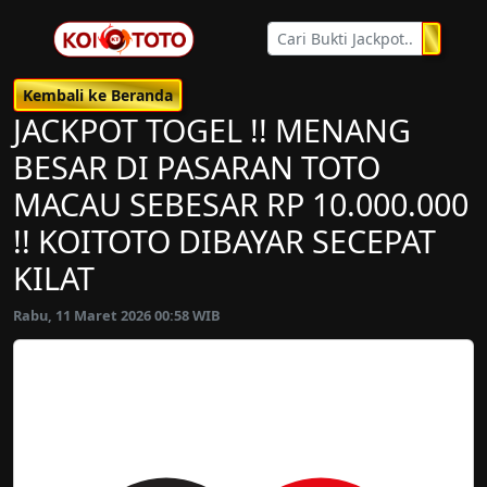
Kembali ke Beranda
JACKPOT TOGEL !! MENANG
BESAR DI PASARAN TOTO
MACAU SEBESAR RP 10.000.000
!! KOITOTO DIBAYAR SECEPAT
KILAT
Rabu, 11 Maret 2026 00:58 WIB