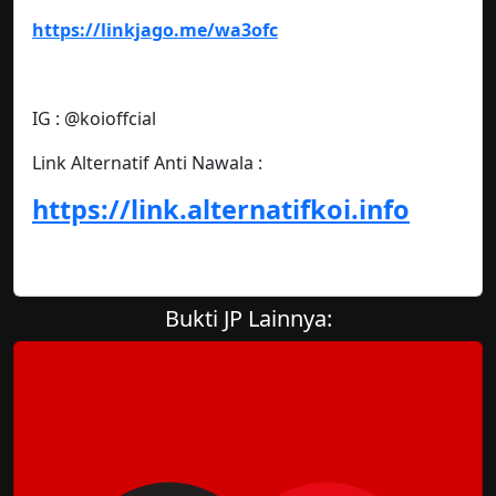
https://linkjago.me/wa3ofc
IG : @koioffcial
Link Alternatif Anti Nawala :
https://link.alternatifkoi.info
Bukti JP Lainnya: