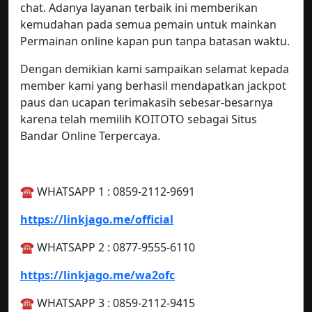
chat. Adanya layanan terbaik ini memberikan
kemudahan pada semua pemain untuk mainkan
Permainan online kapan pun tanpa batasan waktu.
Dengan demikian kami sampaikan selamat kepada
member kami yang berhasil mendapatkan jackpot
paus dan ucapan terimakasih sebesar-besarnya
karena telah memilih KOITOTO sebagai Situs
Bandar Online Terpercaya.
☎️ WHATSAPP 1 : 0859-2112-9691
https://linkjago.me/official
☎️ WHATSAPP 2 : 0877-9555-6110
https://linkjago.me/wa2ofc
☎️ WHATSAPP 3 : 0859-2112-9415