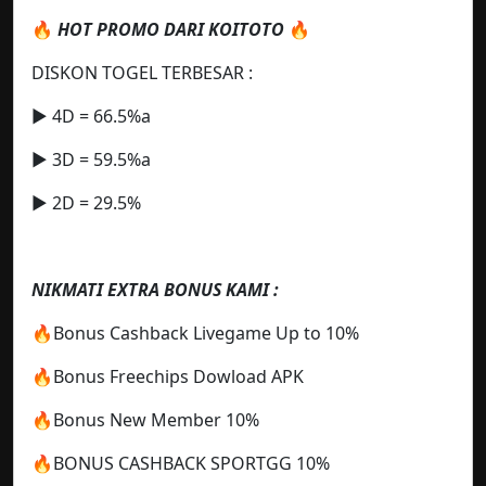
🔥
HOT PROMO DARI KOITOTO
🔥
DISKON TOGEL TERBESAR :
▶️ 4D = 66.5%a
▶️ 3D = 59.5%a
▶️ 2D = 29.5%
NIKMATI EXTRA BONUS KAMI :
🔥Bonus Cashback Livegame Up to 10%
🔥Bonus Freechips Dowload APK
🔥Bonus New Member 10%
🔥BONUS CASHBACK SPORTGG 10%