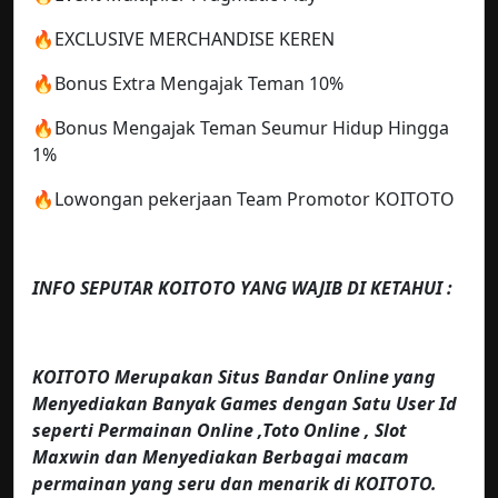
🔥EXCLUSIVE MERCHANDISE KEREN
🔥Bonus Extra Mengajak Teman 10%
🔥Bonus Mengajak Teman Seumur Hidup Hingga
1%
🔥Lowongan pekerjaan Team Promotor KOITOTO
INFO SEPUTAR KOITOTO YANG WAJIB DI KETAHUI :
KOITOTO Merupakan Situs Bandar Online yang
Menyediakan Banyak Games dengan Satu User Id
seperti Permainan Online ,Toto Online , Slot
Maxwin dan Menyediakan Berbagai macam
permainan yang seru dan menarik di KOITOTO.