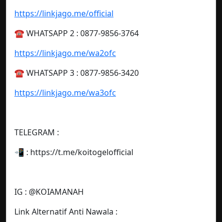
https://linkjago.me/official
☎️ WHATSAPP 2 : 0877-9856-3764
https://linkjago.me/wa2ofc
☎️ WHATSAPP 3 : 0877-9856-3420
https://linkjago.me/wa3ofc
TELEGRAM :
📲 : https://t.me/koitogelofficial
IG : @KOIAMANAH
Link Alternatif Anti Nawala :