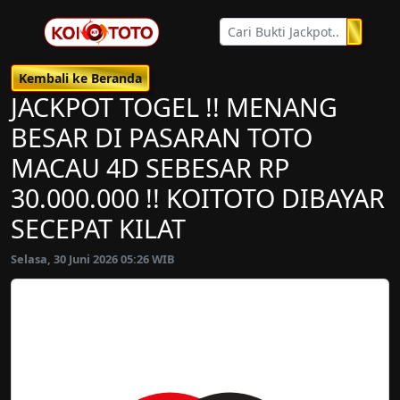
Kembali ke Beranda
JACKPOT TOGEL !! MENANG
BESAR DI PASARAN TOTO
MACAU 4D SEBESAR RP
30.000.000 !! KOITOTO DIBAYAR
SECEPAT KILAT
Selasa, 30 Juni 2026 05:26 WIB