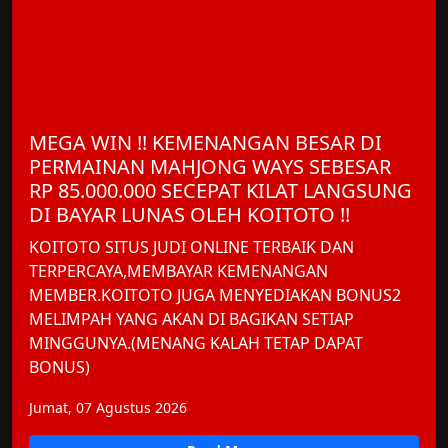
MEGA WIN !! KEMENANGAN BESAR DI
PERMAINAN MAHJONG WAYS SEBESAR
RP 85.000.000 SECEPAT KILAT LANGSUNG
DI BAYAR LUNAS OLEH KOITOTO !!
KOITOTO SITUS JUDI ONLINE TERBAIK DAN
TERPERCAYA,MEMBAYAR KEMENANGAN
MEMBER.KOITOTO JUGA MENYEDIAKAN BONUS2
MELIMPAH YANG AKAN DI BAGIKAN SETIAP
MINGGUNYA.(MENANG KALAH TETAP DAPAT
BONUS)
Jumat, 07 Agustus 2026