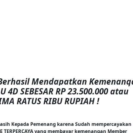
 Berhasil Mendapatkan Kemenang
 4D SEBESAR RP 23.500.000 atau
IMA RATUS RIBU RUPIAH !
Kasih Kepada Pemenang karena Sudah mempercayakan
NE TERPERCAYA yang membayar kemenangan Member