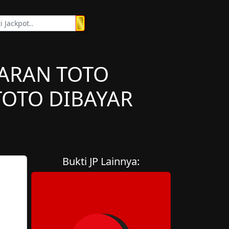
SARAN TOTO
ITOTO DIBAYAR
Bukti JP Lainnya: