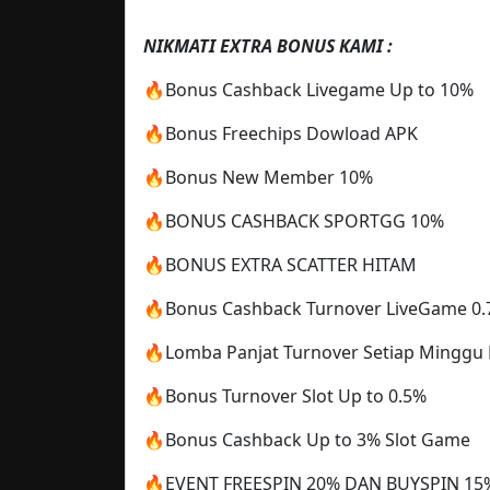
NIKMATI EXTRA BONUS KAMI :
🔥Bonus Cashback Livegame Up to 10%
🔥Bonus Freechips Dowload APK
🔥Bonus New Member 10%
🔥BONUS CASHBACK SPORTGG 10%
🔥BONUS EXTRA SCATTER HITAM
🔥Bonus Cashback Turnover LiveGame 0
🔥Lomba Panjat Turnover Setiap Minggu 
🔥Bonus Turnover Slot Up to 0.5%
🔥Bonus Cashback Up to 3% Slot Game
🔥EVENT FREESPIN 20% DAN BUYSPIN 15