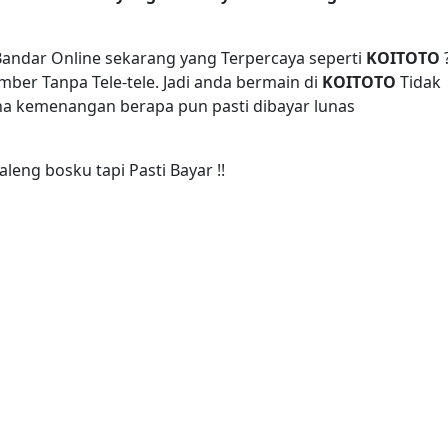
andar Online sekarang yang Terpercaya seperti
KOITOTO
r Tanpa Tele-tele. Jadi anda bermain di
KOITOTO
Tidak
a kemenangan berapa pun pasti dibayar lunas
leng bosku tapi Pasti Bayar !!