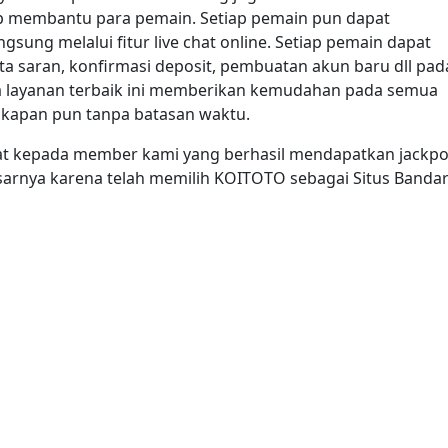
p membantu para pemain. Setiap pemain pun dapat
sung melalui fitur live chat online. Setiap pemain dapat
 saran, konfirmasi deposit, pembuatan akun baru dll pad
nya layanan terbaik ini memberikan kemudahan pada semua
kapan pun tanpa batasan waktu.
t kepada member kami yang berhasil mendapatkan jackpo
sarnya karena telah memilih KOITOTO sebagai Situs Banda