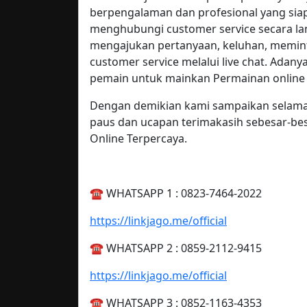
berpengalaman dan profesional yang sia
menghubungi customer service secara lang
mengajukan pertanyaan, keluhan, meminta
customer service melalui live chat. Ada
pemain untuk mainkan Permainan online 
Dengan demikian kami sampaikan selama
paus dan ucapan terimakasih sebesar-be
Online Terpercaya.
☎️ WHATSAPP 1 : 0823-7464-2022
https://linkjago.me/official
☎️ WHATSAPP 2 : 0859-2112-9415
https://linkjago.me/official
☎️ WHATSAPP 3 : 0852-1163-4353