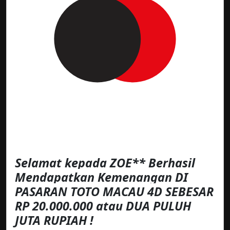
Selamat kepada ZOE** Berhasil
Mendapatkan Kemenangan DI
PASARAN TOTO MACAU 4D SEBESAR
RP 20.000.000 atau DUA PULUH
JUTA RUPIAH !