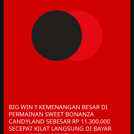
BIG WIN !! KEMENANGAN BESAR DI
PERMAINAN SWEET BONANZA
CANDYLAND SEBESAR RP 11.300.000
SECEPAT KILAT LANGSUNG DI BAYAR