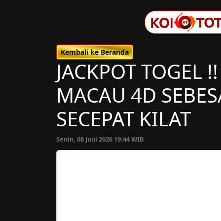
Kembali ke Beranda
JACKPOT TOGEL !
MACAU 4D SEBESA
SECEPAT KILAT
Senin, 08 Juni 2026 19:44 WIB