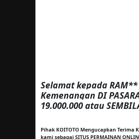
Selamat kepada RAM**
Kemenangan DI PASARA
19.000.000 atau SEMBIL
Pihak KOITOTO Mengucapkan Terima 
kami sebagai SITUS PERMAINAN ONLI