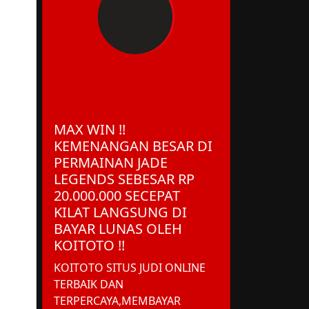
MAX WIN !!
KEMENANGAN BESAR DI
PERMAINAN JADE
LEGENDS SEBESAR RP
20.000.000 SECEPAT
KILAT LANGSUNG DI
BAYAR LUNAS OLEH
KOITOTO !!
KOITOTO SITUS JUDI ONLINE
TERBAIK DAN
TERPERCAYA,MEMBAYAR