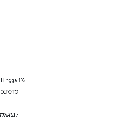
 Hingga 1%
KOITOTO
ETAHUI :