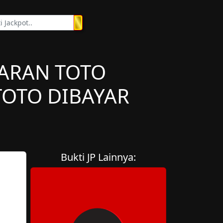
SARAN TOTO
ITOTO DIBAYAR
Bukti JP Lainnya: