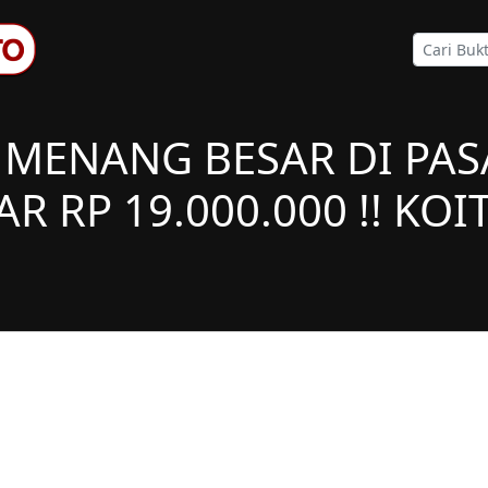
! MENANG BESAR DI PA
R RP 19.000.000 !! KO