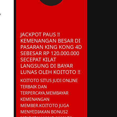
?
JACKPOT PAUS !!
KEMENANGAN BESAR DI
PASARAN KING KONG 4D
SEBESAR RP 120.000.000
SECEPAT KILAT
LANGSUNG DI BAYAR
LUNAS OLEH KOITOTO !!
KOITOTO SITUS JUDI ONLINE
TERBAIK DAN
TERPERCAYA,MEMBAYAR
KEMENANGAN
MEMBER.KOITOTO JUGA
MENYEDIAKAN BONUS2