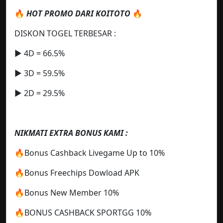
🔥
HOT PROMO DARI KOITOTO
🔥
DISKON TOGEL TERBESAR :
▶️ 4D = 66.5%
▶️ 3D = 59.5%
▶️ 2D = 29.5%
NIKMATI EXTRA BONUS KAMI :
🔥Bonus Cashback Livegame Up to 10%
🔥Bonus Freechips Dowload APK
🔥Bonus New Member 10%
🔥BONUS CASHBACK SPORTGG 10%