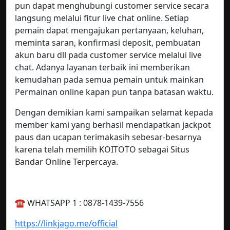
pun dapat menghubungi customer service secara
langsung melalui fitur live chat online. Setiap
pemain dapat mengajukan pertanyaan, keluhan,
meminta saran, konfirmasi deposit, pembuatan
akun baru dll pada customer service melalui live
chat. Adanya layanan terbaik ini memberikan
kemudahan pada semua pemain untuk mainkan
Permainan online kapan pun tanpa batasan waktu.
Dengan demikian kami sampaikan selamat kepada
member kami yang berhasil mendapatkan jackpot
paus dan ucapan terimakasih sebesar-besarnya
karena telah memilih KOITOTO sebagai Situs
Bandar Online Terpercaya.
☎️ WHATSAPP 1 : 0878-1439-7556
https://linkjago.me/official