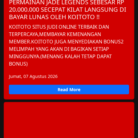
PERMAINAN JADE LEGENDS SEBESAR RP
20.000.000 SECEPAT KILAT LANGSUNG DI
BAYAR LUNAS OLEH KOITOTO !!
KOITOTO SITUS JUDI ONLINE TERBAIK DAN
TERPERCAYA,MEMBAYAR KEMENANGAN
MEMBER.KOITOTO JUGA MENYEDIAKAN BONUS2
MELIMPAH YANG AKAN DI BAGIKAN SETIAP
MINGGUNYA.(MENANG KALAH TETAP DAPAT
BONUS)
Jumat, 07 Agustus 2026
Read More