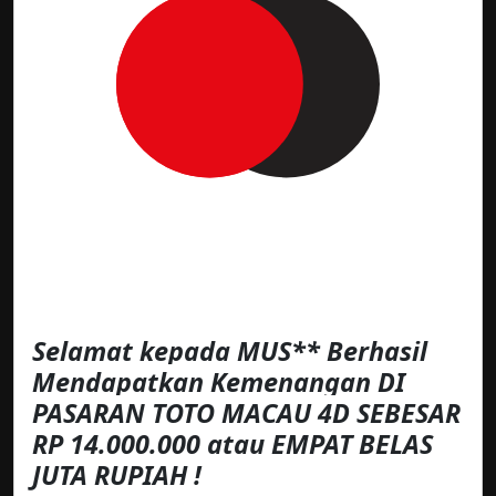
Selamat kepada MUS** Berhasil
Mendapatkan Kemenangan DI
PASARAN TOTO MACAU 4D SEBESAR
RP 14.000.000 atau EMPAT BELAS
JUTA RUPIAH !