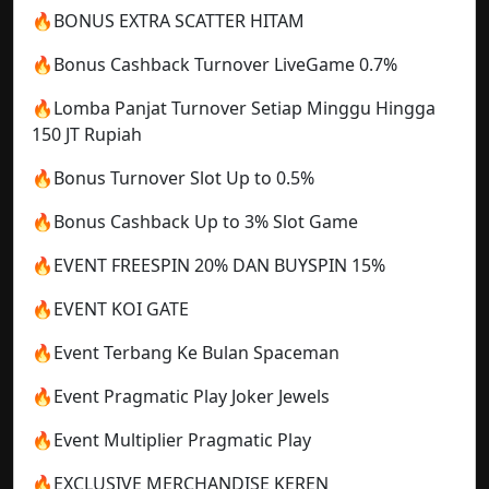
🔥BONUS EXTRA SCATTER HITAM
🔥Bonus Cashback Turnover LiveGame 0.7%
🔥Lomba Panjat Turnover Setiap Minggu Hingga
150 JT Rupiah
🔥Bonus Turnover Slot Up to 0.5%
🔥Bonus Cashback Up to 3% Slot Game
🔥EVENT FREESPIN 20% DAN BUYSPIN 15%
🔥EVENT KOI GATE
🔥Event Terbang Ke Bulan Spaceman
🔥Event Pragmatic Play Joker Jewels
🔥Event Multiplier Pragmatic Play
🔥EXCLUSIVE MERCHANDISE KEREN