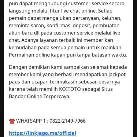
pun dapat menghubungi customer service secara
langsung melalui fitur live chat online. Setiap
pemain dapat mengajukan pertanyaan, keluhan,
meminta saran, konfirmasi deposit, pembuatan
akun baru dll pada customer service melalui live
chat. Adanya layanan terbaik ini memberikan
kemudahan pada semua pemain untuk mainkan
Permainan online kapan pun tanpa batasan waktu.
Dengan demikian kami sampaikan selamat kepada
member kami yang berhasil mendapatkan jackpot
paus dan ucapan terimakasih sebesar-besarnya
karena telah memilih KOITOTO sebagai Situs
Bandar Online Terpercaya.
☎️ WHATSAPP 1 : 0822-2149-7966
https://linkjago.me/official