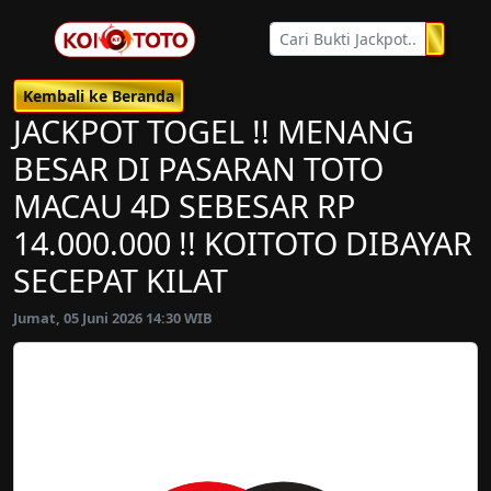
Kembali ke Beranda
JACKPOT TOGEL !! MENANG
BESAR DI PASARAN TOTO
MACAU 4D SEBESAR RP
14.000.000 !! KOITOTO DIBAYAR
SECEPAT KILAT
Jumat, 05 Juni 2026 14:30 WIB