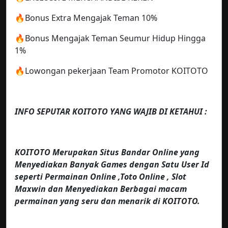
🔥Bonus Extra Mengajak Teman 10%
🔥Bonus Mengajak Teman Seumur Hidup Hingga
1%
🔥Lowongan pekerjaan Team Promotor KOITOTO
INFO SEPUTAR KOITOTO YANG WAJIB DI KETAHUI :
KOITOTO Merupakan Situs Bandar Online yang
Menyediakan Banyak Games dengan Satu User Id
seperti Permainan Online ,Toto Online , Slot
Maxwin dan Menyediakan Berbagai macam
permainan yang seru dan menarik di KOITOTO.