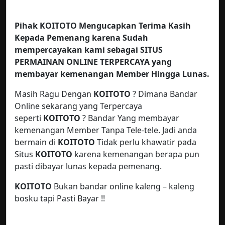
Pihak KOITOTO Mengucapkan Terima Kasih
Kepada Pemenang karena Sudah
mempercayakan kami sebagai SITUS
PERMAINAN ONLINE TERPERCAYA yang
membayar kemenangan Member Hingga Lunas.
Masih Ragu Dengan
KOITOTO
? Dimana Bandar
Online sekarang yang Terpercaya
seperti
KOITOTO
? Bandar Yang membayar
kemenangan Member Tanpa Tele-tele. Jadi anda
bermain di
KOITOTO
Tidak perlu khawatir pada
Situs
KOITOTO
karena kemenangan berapa pun
pasti dibayar lunas kepada pemenang.
KOITOTO
Bukan bandar online kaleng – kaleng
bosku tapi Pasti Bayar !!