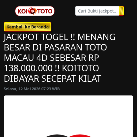
Kembali ke Beranda
JACKPOT TOGEL !! MENANG
BESAR DI PASARAN TOTO
MACAU 4D SEBESAR RP
138.000.000 !! KOITOTO
DIBAYAR SECEPAT KILAT
Selasa, 12 Mei 2026 07:23 WIB