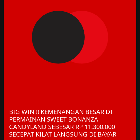
BIG WIN !! KEMENANGAN BESAR DI
PERMAINAN SWEET BONANZA
CANDYLAND SEBESAR RP 11.300.000
SECEPAT KILAT LANGSUNG DI BAYAR