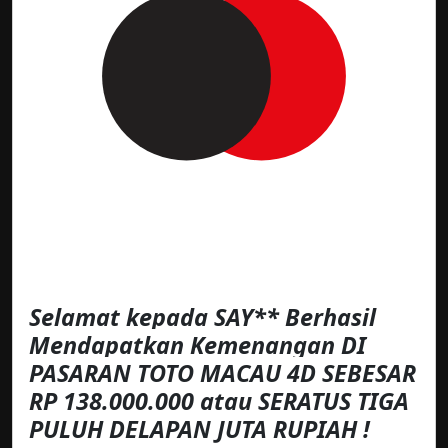
Selamat kepada SAY** Berhasil
Mendapatkan Kemenangan DI
PASARAN TOTO MACAU 4D SEBESAR
RP 138.000.000 atau SERATUS TIGA
PULUH DELAPAN JUTA RUPIAH !