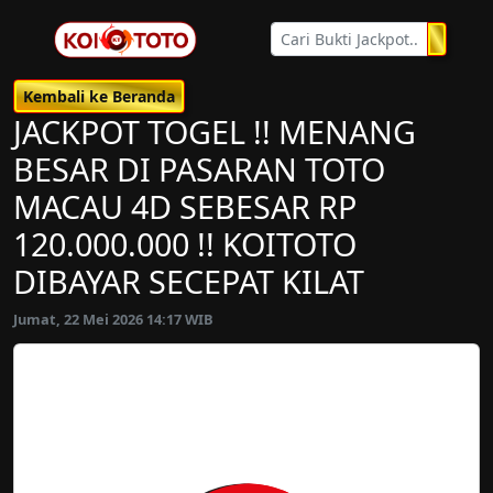
Kembali ke Beranda
JACKPOT TOGEL !! MENANG
BESAR DI PASARAN TOTO
MACAU 4D SEBESAR RP
120.000.000 !! KOITOTO
DIBAYAR SECEPAT KILAT
Jumat, 22 Mei 2026 14:17 WIB