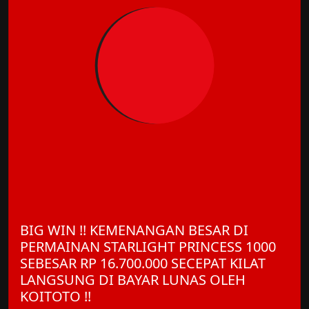
BIG WIN !! KEMENANGAN BESAR DI
PERMAINAN STARLIGHT PRINCESS 1000
SEBESAR RP 16.700.000 SECEPAT KILAT
LANGSUNG DI BAYAR LUNAS OLEH
KOITOTO !!