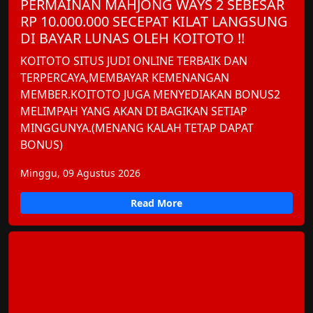
PERMAINAN MAHJONG WAYS 2 SEBESAR
RP 10.000.000 SECEPAT KILAT LANGSUNG
DI BAYAR LUNAS OLEH KOITOTO !!
KOITOTO SITUS JUDI ONLINE TERBAIK DAN
TERPERCAYA,MEMBAYAR KEMENANGAN
MEMBER.KOITOTO JUGA MENYEDIAKAN BONUS2
MELIMPAH YANG AKAN DI BAGIKAN SETIAP
MINGGUNYA.(MENANG KALAH TETAP DAPAT
BONUS)
Minggu, 09 Agustus 2026
Read More