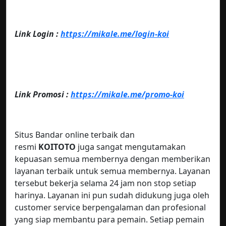
Link Login :
https://mikale.me/login-koi
Link Promosi :
https://mikale.me/promo-koi
Situs Bandar online terbaik dan
resmi
KOITOTO
juga sangat mengutamakan
kepuasan semua membernya dengan memberikan
layanan terbaik untuk semua membernya. Layanan
tersebut bekerja selama 24 jam non stop setiap
harinya. Layanan ini pun sudah didukung juga oleh
customer service berpengalaman dan profesional
yang siap membantu para pemain. Setiap pemain