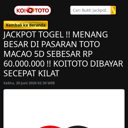
Kembali ke Beranda
JACKPOT TOGEL !! MENANG
BESAR DI PASARAN TOTO
MACAO 5D SEBESAR RP
60.000.000 !! KOITOTO DIBAYAR
SECEPAT KILAT
Sabtu, 20 Juni 2026 02:30 WIB