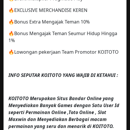
🔥EXCLUSIVE MERCHANDISE KEREN
🔥Bonus Extra Mengajak Teman 10%
🔥Bonus Mengajak Teman Seumur Hidup Hingga
1%
🔥Lowongan pekerjaan Team Promotor KOITOTO
INFO SEPUTAR KOITOTO YANG WAJIB DI KETAHUI :
KOITOTO Merupakan Situs Bandar Online yang
Menyediakan Banyak Games dengan Satu User Id
seperti Permainan Online ,Toto Online , Slot
Maxwin dan Menyediakan Berbagai macam
permainan yang seru dan menarik di KOITOTO.