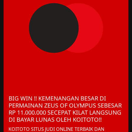
BIG WIN !! KEMENANGAN BESAR DI
PERMAINAN ZEUS OF OLYMPUS SEBESAR
RP 11.000.000 SECEPAT KILAT LANGSUNG
DI BAYAR LUNAS OLEH KOITOTO!!
KOITOTO SITUS JUDI ONLINE TERBAIK DAN