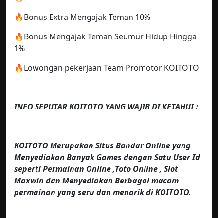
🔥Bonus Extra Mengajak Teman 10%
🔥Bonus Mengajak Teman Seumur Hidup Hingga
1%
🔥Lowongan pekerjaan Team Promotor KOITOTO
INFO SEPUTAR KOITOTO YANG WAJIB DI KETAHUI :
KOITOTO Merupakan Situs Bandar Online yang
Menyediakan Banyak Games dengan Satu User Id
seperti Permainan Online ,Toto Online , Slot
Maxwin dan Menyediakan Berbagai macam
permainan yang seru dan menarik di KOITOTO.