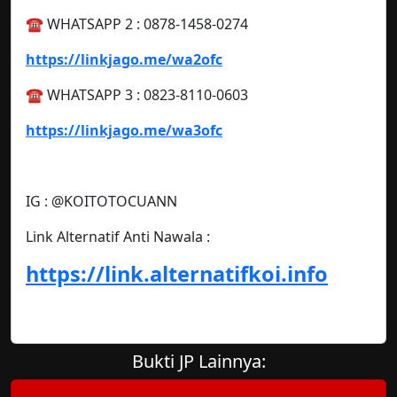
☎️ WHATSAPP 2 : 0878-1458-0274
https://linkjago.me/wa2ofc
☎️ WHATSAPP 3 : 0823-8110-0603
https://linkjago.me/wa3ofc
IG : @KOITOTOCUANN
Link Alternatif Anti Nawala :
https://link.alternatifkoi.info
Bukti JP Lainnya: