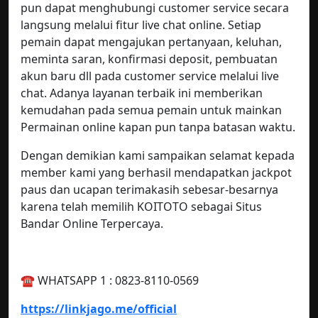
pun dapat menghubungi customer service secara
langsung melalui fitur live chat online. Setiap
pemain dapat mengajukan pertanyaan, keluhan,
meminta saran, konfirmasi deposit, pembuatan
akun baru dll pada customer service melalui live
chat. Adanya layanan terbaik ini memberikan
kemudahan pada semua pemain untuk mainkan
Permainan online kapan pun tanpa batasan waktu.
Dengan demikian kami sampaikan selamat kepada
member kami yang berhasil mendapatkan jackpot
paus dan ucapan terimakasih sebesar-besarnya
karena telah memilih KOITOTO sebagai Situs
Bandar Online Terpercaya.
☎️ WHATSAPP 1 : 0823-8110-0569
https://linkjago.me/official