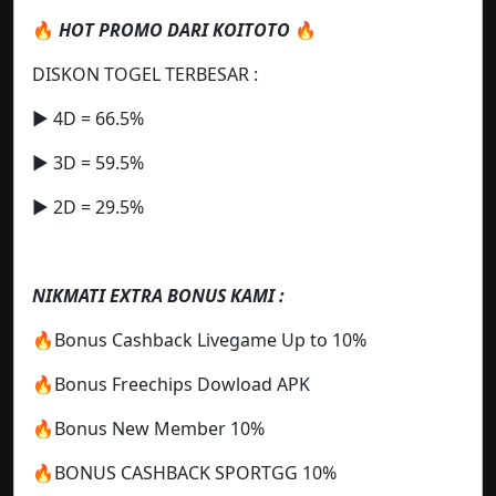
🔥
HOT PROMO DARI KOITOTO
🔥
DISKON TOGEL TERBESAR :
▶️ 4D = 66.5%
▶️ 3D = 59.5%
▶️ 2D = 29.5%
NIKMATI EXTRA BONUS KAMI :
🔥Bonus Cashback Livegame Up to 10%
🔥Bonus Freechips Dowload APK
🔥Bonus New Member 10%
🔥BONUS CASHBACK SPORTGG 10%