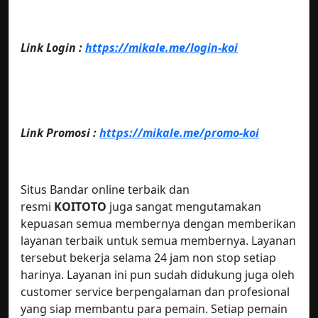
Link Login :
https://mikale.me/login-koi
Link Promosi :
https://mikale.me/promo-koi
Situs Bandar online terbaik dan
resmi
KOITOTO
juga sangat mengutamakan
kepuasan semua membernya dengan memberikan
layanan terbaik untuk semua membernya. Layanan
tersebut bekerja selama 24 jam non stop setiap
harinya. Layanan ini pun sudah didukung juga oleh
customer service berpengalaman dan profesional
yang siap membantu para pemain. Setiap pemain