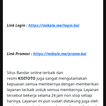
Link Login :
https://mikale.me/login-koi
Link Promosi :
https://mikale.me/promo-koi
Situs Bandar online terbaik dan
resmi
KOITOTO
juga sangat mengutamakan
kepuasan semua membernya dengan memberikan
layanan terbaik untuk semua membernya. Layanan
tersebut bekerja selama 24 jam non stop setiap
harinya. Layanan ini pun sudah didukung juga oleh