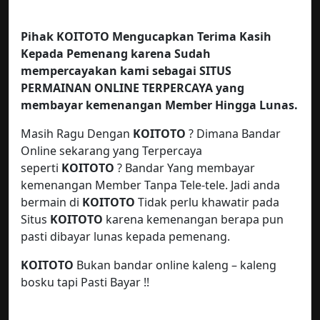
Pihak KOITOTO Mengucapkan Terima Kasih
Kepada Pemenang karena Sudah
mempercayakan kami sebagai SITUS
PERMAINAN ONLINE TERPERCAYA yang
membayar kemenangan Member Hingga Lunas.
Masih Ragu Dengan
KOITOTO
? Dimana Bandar
Online sekarang yang Terpercaya
seperti
KOITOTO
? Bandar Yang membayar
kemenangan Member Tanpa Tele-tele. Jadi anda
bermain di
KOITOTO
Tidak perlu khawatir pada
Situs
KOITOTO
karena kemenangan berapa pun
pasti dibayar lunas kepada pemenang.
KOITOTO
Bukan bandar online kaleng – kaleng
bosku tapi Pasti Bayar !!