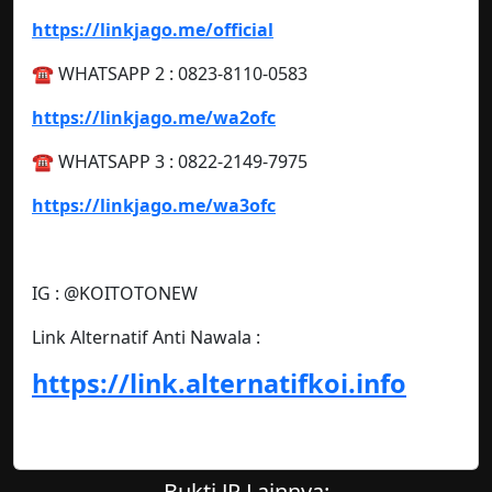
https://linkjago.me/official
☎️ WHATSAPP 2 : 0823-8110-0583
https://linkjago.me/wa2ofc
☎️ WHATSAPP 3 : 0822-2149-7975
https://linkjago.me/wa3ofc
IG : @KOITOTONEW
Link Alternatif Anti Nawala :
https://link.alternatifkoi.info
Bukti JP Lainnya: