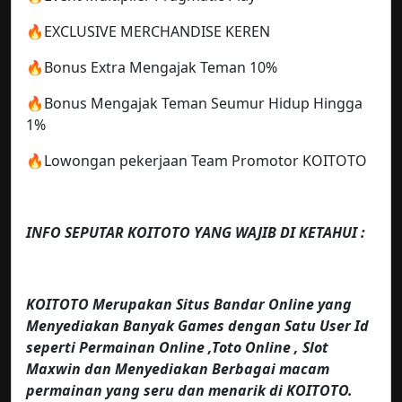
🔥EXCLUSIVE MERCHANDISE KEREN
🔥Bonus Extra Mengajak Teman 10%
🔥Bonus Mengajak Teman Seumur Hidup Hingga
1%
🔥Lowongan pekerjaan Team Promotor KOITOTO
INFO SEPUTAR KOITOTO YANG WAJIB DI KETAHUI :
KOITOTO Merupakan Situs Bandar Online yang
Menyediakan Banyak Games dengan Satu User Id
seperti Permainan Online ,Toto Online , Slot
Maxwin dan Menyediakan Berbagai macam
permainan yang seru dan menarik di KOITOTO.