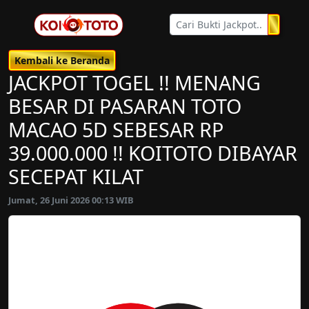
Kembali ke Beranda
JACKPOT TOGEL !! MENANG
BESAR DI PASARAN TOTO
MACAO 5D SEBESAR RP
39.000.000 !! KOITOTO DIBAYAR
SECEPAT KILAT
Jumat, 26 Juni 2026 00:13 WIB