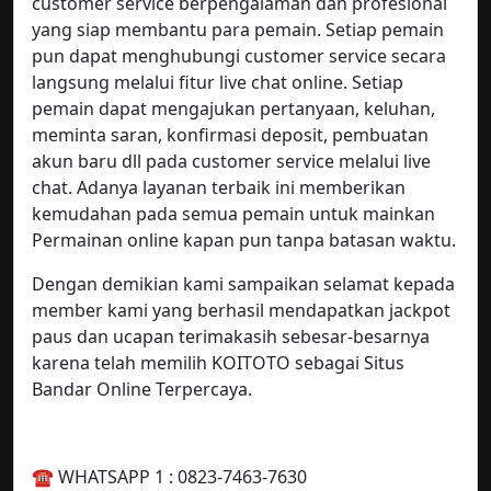
customer service berpengalaman dan profesional
yang siap membantu para pemain. Setiap pemain
pun dapat menghubungi customer service secara
langsung melalui fitur live chat online. Setiap
pemain dapat mengajukan pertanyaan, keluhan,
meminta saran, konfirmasi deposit, pembuatan
akun baru dll pada customer service melalui live
chat. Adanya layanan terbaik ini memberikan
kemudahan pada semua pemain untuk mainkan
Permainan online kapan pun tanpa batasan waktu.
Dengan demikian kami sampaikan selamat kepada
member kami yang berhasil mendapatkan jackpot
paus dan ucapan terimakasih sebesar-besarnya
karena telah memilih KOITOTO sebagai Situs
Bandar Online Terpercaya.
☎️ WHATSAPP 1 : 0823-7463-7630