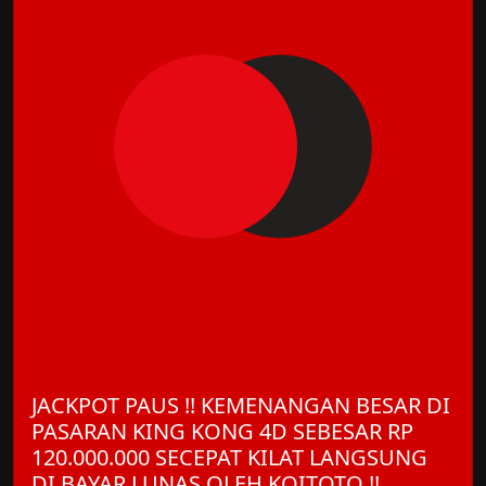
JACKPOT PAUS !! KEMENANGAN BESAR DI
PASARAN KING KONG 4D SEBESAR RP
120.000.000 SECEPAT KILAT LANGSUNG
DI BAYAR LUNAS OLEH KOITOTO !!