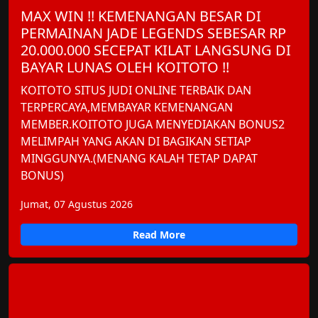
MAX WIN !! KEMENANGAN BESAR DI
PERMAINAN JADE LEGENDS SEBESAR RP
20.000.000 SECEPAT KILAT LANGSUNG DI
BAYAR LUNAS OLEH KOITOTO !!
KOITOTO SITUS JUDI ONLINE TERBAIK DAN
TERPERCAYA,MEMBAYAR KEMENANGAN
MEMBER.KOITOTO JUGA MENYEDIAKAN BONUS2
MELIMPAH YANG AKAN DI BAGIKAN SETIAP
MINGGUNYA.(MENANG KALAH TETAP DAPAT
BONUS)
Jumat, 07 Agustus 2026
Read More