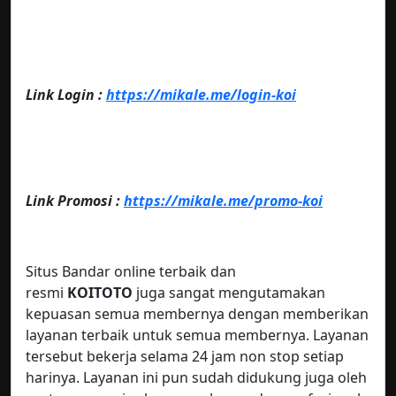
Link Login :
https://mikale.me/login-koi
Link Promosi :
https://mikale.me/promo-koi
Situs Bandar online terbaik dan
resmi
KOITOTO
juga sangat mengutamakan
kepuasan semua membernya dengan memberikan
layanan terbaik untuk semua membernya. Layanan
tersebut bekerja selama 24 jam non stop setiap
harinya. Layanan ini pun sudah didukung juga oleh