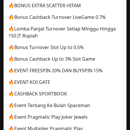
🔥BONUS EXTRA SCATTER HITAM
🔥Bonus Cashback Turnover LiveGame 0.7%
🔥Lomba Panjat Turnover Setiap Minggu Hingga
150 JT Rupiah
🔥Bonus Turnover Slot Up to 0.5%
🔥Bonus Cashback Up to 3% Slot Game
🔥EVENT FREESPIN 20% DAN BUYSPIN 15%
🔥EVENT KOI GATE
🔥
CASHBACK SPORTBOOK
🔥Event Terbang Ke Bulan Spaceman
🔥Event Pragmatic Play Joker Jewels
🔥Event Multiplier Pragmatic Play