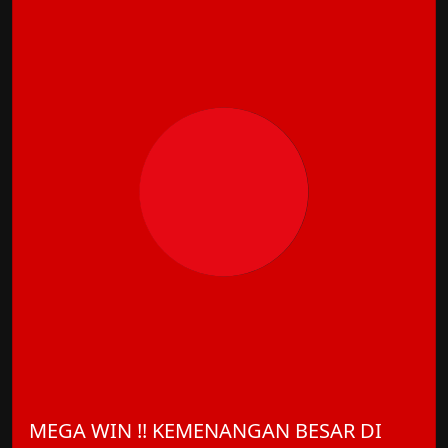
MEGA WIN !! KEMENANGAN BESAR DI