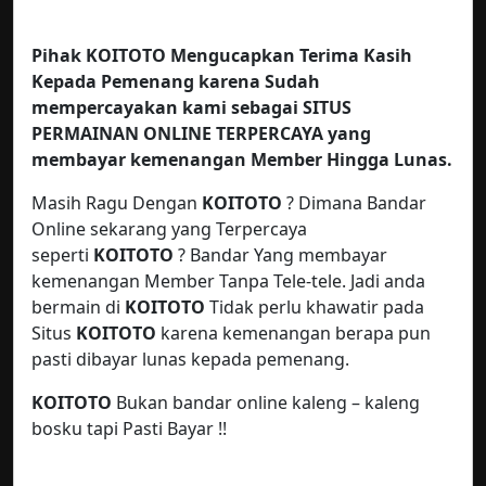
Pihak KOITOTO Mengucapkan Terima Kasih
Kepada Pemenang karena Sudah
mempercayakan kami sebagai SITUS
PERMAINAN ONLINE TERPERCAYA yang
membayar kemenangan Member Hingga Lunas.
Masih Ragu Dengan
KOITOTO
? Dimana Bandar
Online sekarang yang Terpercaya
seperti
KOITOTO
? Bandar Yang membayar
kemenangan Member Tanpa Tele-tele. Jadi anda
bermain di
KOITOTO
Tidak perlu khawatir pada
Situs
KOITOTO
karena kemenangan berapa pun
pasti dibayar lunas kepada pemenang.
KOITOTO
Bukan bandar online kaleng – kaleng
bosku tapi Pasti Bayar !!