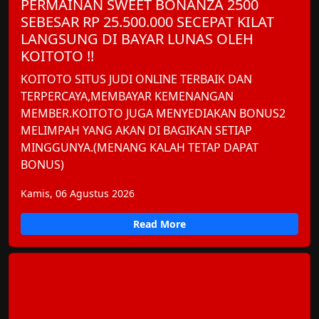
PERMAINAN SWEET BONANZA 2500
SEBESAR RP 25.500.000 SECEPAT KILAT
LANGSUNG DI BAYAR LUNAS OLEH
KOITOTO !!
KOITOTO SITUS JUDI ONLINE TERBAIK DAN
TERPERCAYA,MEMBAYAR KEMENANGAN
MEMBER.KOITOTO JUGA MENYEDIAKAN BONUS2
MELIMPAH YANG AKAN DI BAGIKAN SETIAP
MINGGUNYA.(MENANG KALAH TETAP DAPAT
BONUS)
Kamis, 06 Agustus 2026
Read More