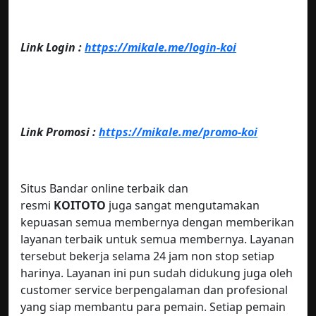
Link Login :
https://mikale.me/login-koi
Link Promosi :
https://mikale.me/promo-koi
Situs Bandar online terbaik dan
resmi
KOITOTO
juga sangat mengutamakan
kepuasan semua membernya dengan memberikan
layanan terbaik untuk semua membernya. Layanan
tersebut bekerja selama 24 jam non stop setiap
harinya. Layanan ini pun sudah didukung juga oleh
customer service berpengalaman dan profesional
yang siap membantu para pemain. Setiap pemain