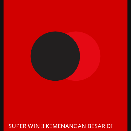
SUPER WIN !! KEMENANGAN BESAR DI