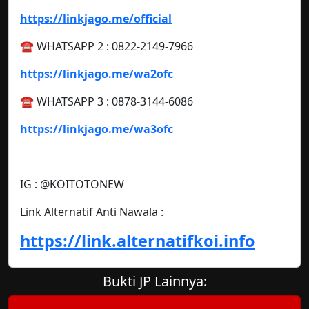
https://linkjago.me/official
☎️ WHATSAPP 2 : 0822-2149-7966
https://linkjago.me/wa2ofc
☎️ WHATSAPP 3 : 0878-3144-6086
https://linkjago.me/wa3ofc
IG : @KOITOTONEW
Link Alternatif Anti Nawala :
https://link.alternatifkoi.info
Bukti JP Lainnya: