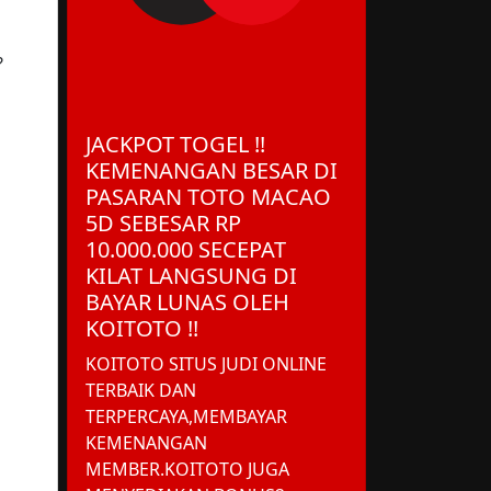
?
JACKPOT TOGEL !!
KEMENANGAN BESAR DI
PASARAN TOTO MACAO
5D SEBESAR RP
10.000.000 SECEPAT
KILAT LANGSUNG DI
BAYAR LUNAS OLEH
KOITOTO !!
KOITOTO SITUS JUDI ONLINE
TERBAIK DAN
TERPERCAYA,MEMBAYAR
KEMENANGAN
MEMBER.KOITOTO JUGA