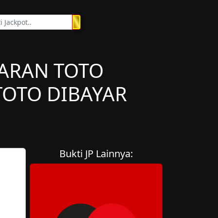
SARAN TOTO
ITOTO DIBAYAR
Bukti JP Lainnya: