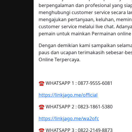
berpengalaman dan profesional yang sia
menghubungi customer service secara lang
mengajukan pertanyaan, keluhan, meminta
customer service melalui live chat. Ada
pemain untuk mainkan Permainan online 
Dengan demikian kami sampaikan selama
paus dan ucapan terimakasih sebesar-be
Online Terpercaya.
☎️ WHATSAPP 1 : 0877-9555-6081
https://linkjago.me/official
☎️ WHATSAPP 2 : 0823-1861-5380
https://linkjago.me/wa2ofc
☎️ WHATSAPP 3 : 0822-2149-8873