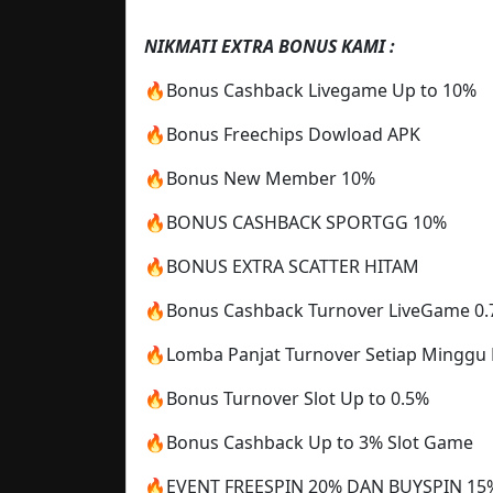
NIKMATI EXTRA BONUS KAMI :
🔥Bonus Cashback Livegame Up to 10%
🔥Bonus Freechips Dowload APK
🔥Bonus New Member 10%
🔥BONUS CASHBACK SPORTGG 10%
🔥BONUS EXTRA SCATTER HITAM
🔥Bonus Cashback Turnover LiveGame 0
🔥Lomba Panjat Turnover Setiap Minggu 
🔥Bonus Turnover Slot Up to 0.5%
🔥Bonus Cashback Up to 3% Slot Game
🔥EVENT FREESPIN 20% DAN BUYSPIN 15