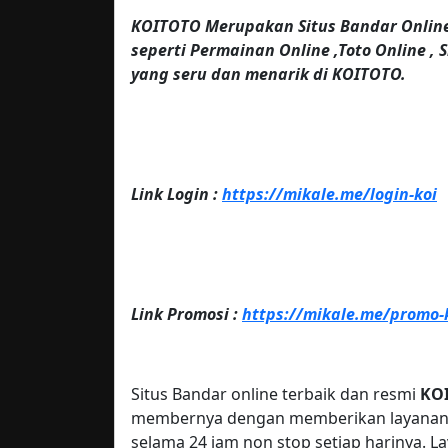
KOITOTO Merupakan Situs Bandar Onlin
seperti Permainan Online ,Toto Online
yang seru dan menarik di KOITOTO.
Link Login :
https://mikale.me/login-koi
Link Promosi :
https://mikale.me/promo-
Situs Bandar online terbaik dan resmi
KO
membernya dengan memberikan layanan t
selama 24 jam non stop setiap harinya. L