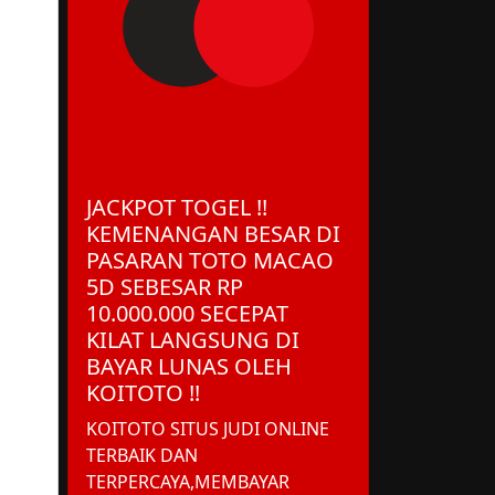
JACKPOT TOGEL !!
KEMENANGAN BESAR DI
PASARAN TOTO MACAO
5D SEBESAR RP
10.000.000 SECEPAT
KILAT LANGSUNG DI
BAYAR LUNAS OLEH
KOITOTO !!
KOITOTO SITUS JUDI ONLINE
TERBAIK DAN
TERPERCAYA,MEMBAYAR