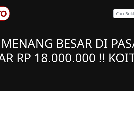
! MENANG BESAR DI PA
R RP 18.000.000 !! KO