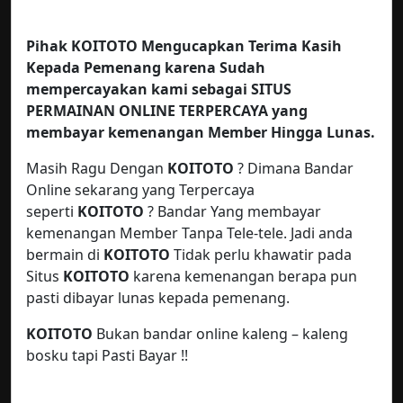
Pihak KOITOTO Mengucapkan Terima Kasih
Kepada Pemenang karena Sudah
mempercayakan kami sebagai SITUS
PERMAINAN ONLINE TERPERCAYA yang
membayar kemenangan Member Hingga Lunas.
Masih Ragu Dengan
KOITOTO
? Dimana Bandar
Online sekarang yang Terpercaya
seperti
KOITOTO
? Bandar Yang membayar
kemenangan Member Tanpa Tele-tele. Jadi anda
bermain di
KOITOTO
Tidak perlu khawatir pada
Situs
KOITOTO
karena kemenangan berapa pun
pasti dibayar lunas kepada pemenang.
KOITOTO
Bukan bandar online kaleng – kaleng
bosku tapi Pasti Bayar !!