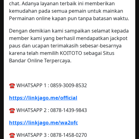
chat. Adanya layanan terbaik ini memberikan
kemudahan pada semua pemain untuk mainkan
Permainan online kapan pun tanpa batasan waktu.
Dengan demikian kami sampaikan selamat kepada
member kami yang berhasil mendapatkan jackpot
paus dan ucapan terimakasih sebesar-besarnya
karena telah memilih KOITOTO sebagai Situs
Bandar Online Terpercaya.
☎️ WHATSAPP 1 : 0859-3009-8532
https://linkjago.me/official
☎️ WHATSAPP 2 : 0878-1439-9843
https://linkjago.me/wa2ofc
☎️ WHATSAPP 3 : 0878-1458-0270