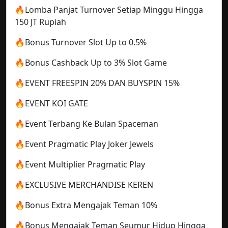
🔥Lomba Panjat Turnover Setiap Minggu Hingga
150 JT Rupiah
🔥Bonus Turnover Slot Up to 0.5%
🔥Bonus Cashback Up to 3% Slot Game
🔥EVENT FREESPIN 20% DAN BUYSPIN 15%
🔥EVENT KOI GATE
🔥Event Terbang Ke Bulan Spaceman
🔥Event Pragmatic Play Joker Jewels
🔥Event Multiplier Pragmatic Play
🔥EXCLUSIVE MERCHANDISE KEREN
🔥Bonus Extra Mengajak Teman 10%
🔥Bonus Mengajak Teman Seumur Hidup Hingga