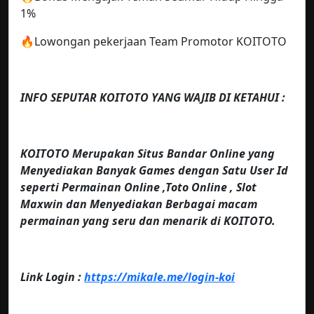
1%
🔥Lowongan pekerjaan Team Promotor KOITOTO
INFO SEPUTAR KOITOTO YANG WAJIB DI KETAHUI :
KOITOTO Merupakan Situs Bandar Online yang
Menyediakan Banyak Games dengan Satu User Id
seperti Permainan Online ,Toto Online , Slot
Maxwin dan Menyediakan Berbagai macam
permainan yang seru dan menarik di KOITOTO.
Link Login :
https://mikale.me/login-koi