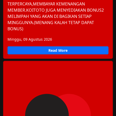
TERPERCAYA,MEMBAYAR KEMENANGAN
MEMBER.KOITOTO JUGA MENYEDIAKAN BONUS2
MELIMPAH YANG AKAN DI BAGIKAN SETIAP
MINGGUNYA.(MENANG KALAH TETAP DAPAT
BONUS)
Minggu, 09 Agustus 2026
Read More