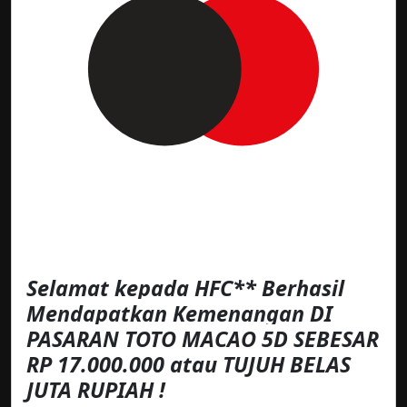
Selamat kepada HFC** Berhasil
Mendapatkan Kemenangan DI
PASARAN TOTO MACAO 5D SEBESAR
RP 17.000.000 atau TUJUH BELAS
JUTA RUPIAH !