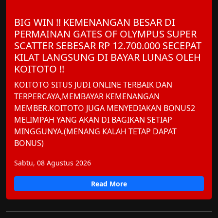
BIG WIN !! KEMENANGAN BESAR DI
PERMAINAN GATES OF OLYMPUS SUPER
SCATTER SEBESAR RP 12.700.000 SECEPAT
KILAT LANGSUNG DI BAYAR LUNAS OLEH
KOITOTO !!
KOITOTO SITUS JUDI ONLINE TERBAIK DAN
TERPERCAYA,MEMBAYAR KEMENANGAN
MEMBER.KOITOTO JUGA MENYEDIAKAN BONUS2
MELIMPAH YANG AKAN DI BAGIKAN SETIAP
MINGGUNYA.(MENANG KALAH TETAP DAPAT
BONUS)
Sabtu, 08 Agustus 2026
Read More