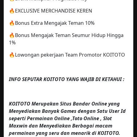
🔥EXCLUSIVE MERCHANDISE KEREN
🔥Bonus Extra Mengajak Teman 10%
🔥Bonus Mengajak Teman Seumur Hidup Hingga
1%
🔥Lowongan pekerjaan Team Promotor KOITOTO
INFO SEPUTAR KOITOTO YANG WAJIB DI KETAHUI :
KOITOTO Merupakan Situs Bandar Online yang
Menyediakan Banyak Games dengan Satu User Id
seperti Permainan Online ,Toto Online , Slot
Maxwin dan Menyediakan Berbagai macam
permainan yang seru dan menarik di KOITOTO.