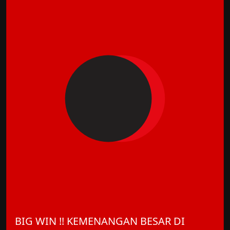
BIG WIN !! KEMENANGAN BESAR DI