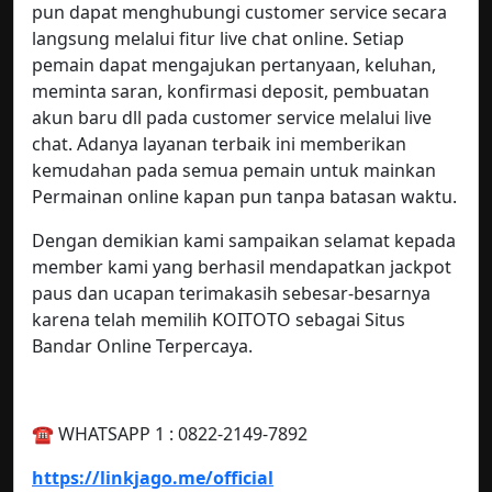
pun dapat menghubungi customer service secara
langsung melalui fitur live chat online. Setiap
pemain dapat mengajukan pertanyaan, keluhan,
meminta saran, konfirmasi deposit, pembuatan
akun baru dll pada customer service melalui live
chat. Adanya layanan terbaik ini memberikan
kemudahan pada semua pemain untuk mainkan
Permainan online kapan pun tanpa batasan waktu.
Dengan demikian kami sampaikan selamat kepada
member kami yang berhasil mendapatkan jackpot
paus dan ucapan terimakasih sebesar-besarnya
karena telah memilih KOITOTO sebagai Situs
Bandar Online Terpercaya.
☎️ WHATSAPP 1 : 0822-2149-7892
https://linkjago.me/official