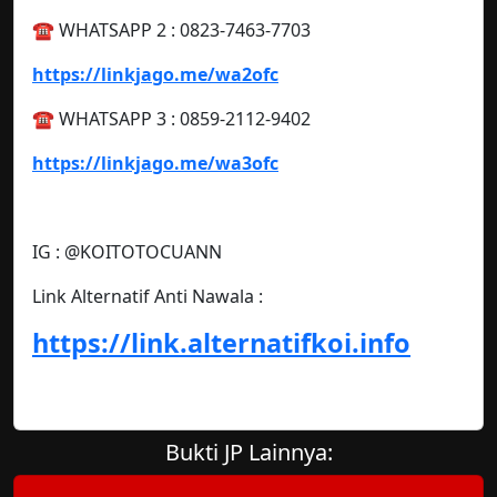
☎️ WHATSAPP 2 : 0823-7463-7703
https://linkjago.me/wa2ofc
☎️ WHATSAPP 3 : 0859-2112-9402
https://linkjago.me/wa3ofc
IG : @KOITOTOCUANN
Link Alternatif Anti Nawala :
https://link.alternatifkoi.info
Bukti JP Lainnya: