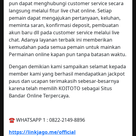
pun dapat menghubungi customer service secara
langsung melalui fitur live chat online. Setiap
pemain dapat mengajukan pertanyaan, keluhan,
meminta saran, konfirmasi deposit, pembuatan
akun baru dll pada customer service melalui live
chat. Adanya layanan terbaik ini memberikan
kemudahan pada semua pemain untuk mainkan
Permainan online kapan pun tanpa batasan waktu.
Dengan demikian kami sampaikan selamat kepada
member kami yang berhasil mendapatkan jackpot
paus dan ucapan terimakasih sebesar-besarnya
karena telah memilih KOITOTO sebagai Situs
Bandar Online Terpercaya.
☎️ WHATSAPP 1 : 0822-2149-8896
https://linkjago.me/official