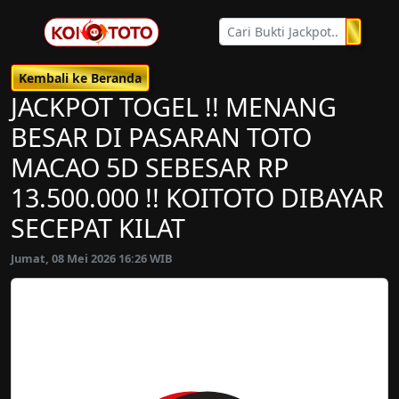
Kembali ke Beranda
JACKPOT TOGEL !! MENANG
BESAR DI PASARAN TOTO
MACAO 5D SEBESAR RP
13.500.000 !! KOITOTO DIBAYAR
SECEPAT KILAT
Jumat, 08 Mei 2026 16:26 WIB