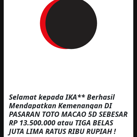
Selamat kepada IKA** Berhasil
Mendapatkan Kemenangan DI
PASARAN TOTO MACAO 5D SEBESAR
RP 13.500.000 atau TIGA BELAS
JUTA LIMA RATUS RIBU RUPIAH !