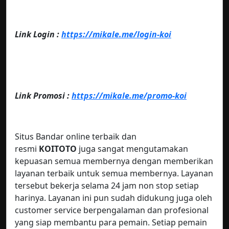
Link Login :
https://mikale.me/login-koi
Link Promosi :
https://mikale.me/promo-koi
Situs Bandar online terbaik dan
resmi
KOITOTO
juga sangat mengutamakan
kepuasan semua membernya dengan memberikan
layanan terbaik untuk semua membernya. Layanan
tersebut bekerja selama 24 jam non stop setiap
harinya. Layanan ini pun sudah didukung juga oleh
customer service berpengalaman dan profesional
yang siap membantu para pemain. Setiap pemain