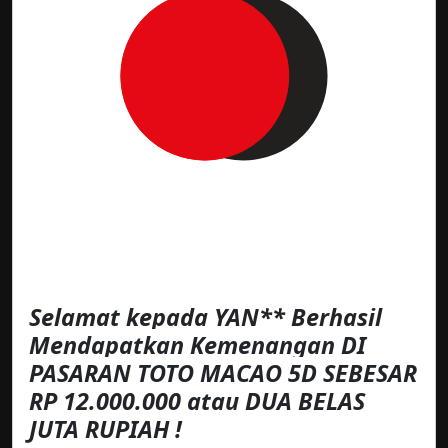
Selamat kepada YAN** Berhasil
Mendapatkan Kemenangan DI
PASARAN TOTO MACAO 5D SEBESAR
RP 12.000.000 atau DUA BELAS
JUTA RUPIAH !