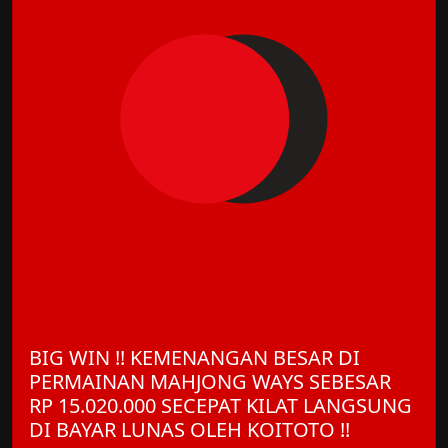
BIG WIN !! KEMENANGAN BESAR DI
PERMAINAN MAHJONG WAYS SEBESAR
RP 15.020.000 SECEPAT KILAT LANGSUNG
DI BAYAR LUNAS OLEH KOITOTO !!