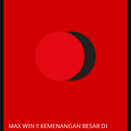
MAX WIN !! KEMENANGAN BESAR DI