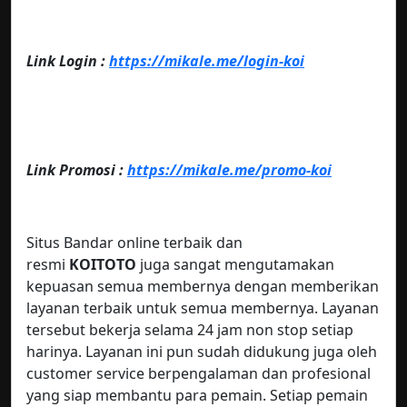
Link Login :
https://mikale.me/login-koi
Link Promosi :
https://mikale.me/promo-koi
Situs Bandar online terbaik dan
resmi
KOITOTO
juga sangat mengutamakan
kepuasan semua membernya dengan memberikan
layanan terbaik untuk semua membernya. Layanan
tersebut bekerja selama 24 jam non stop setiap
harinya. Layanan ini pun sudah didukung juga oleh
customer service berpengalaman dan profesional
yang siap membantu para pemain. Setiap pemain