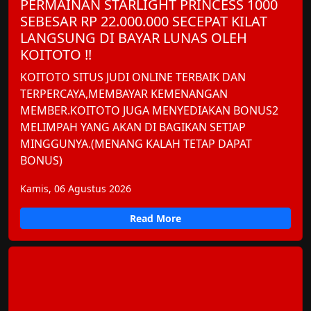
PERMAINAN STARLIGHT PRINCESS 1000
SEBESAR RP 22.000.000 SECEPAT KILAT
LANGSUNG DI BAYAR LUNAS OLEH
KOITOTO !!
KOITOTO SITUS JUDI ONLINE TERBAIK DAN
TERPERCAYA,MEMBAYAR KEMENANGAN
MEMBER.KOITOTO JUGA MENYEDIAKAN BONUS2
MELIMPAH YANG AKAN DI BAGIKAN SETIAP
MINGGUNYA.(MENANG KALAH TETAP DAPAT
BONUS)
Kamis, 06 Agustus 2026
Read More