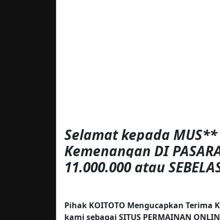
Selamat kepada MUS**
Kemenangan DI PASARA
11.000.000 atau SEBELAS
Pihak KOITOTO Mengucapkan Terima 
kami sebagai SITUS PERMAINAN ONLI