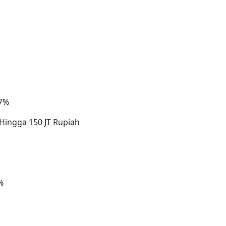
.7%
Hingga 150 JT Rupiah
%