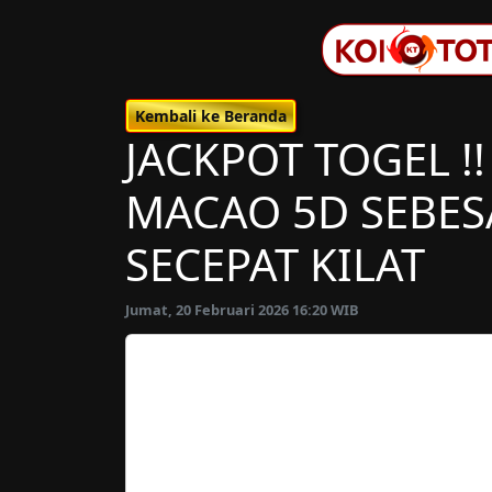
Kembali ke Beranda
JACKPOT TOGEL !
MACAO 5D SEBESA
SECEPAT KILAT
Jumat, 20 Februari 2026 16:20 WIB