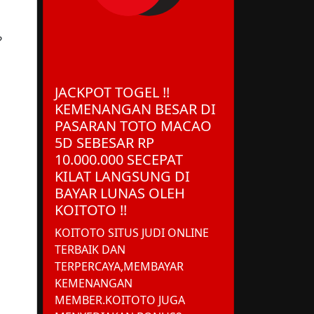
?
JACKPOT TOGEL !!
KEMENANGAN BESAR DI
PASARAN TOTO MACAO
5D SEBESAR RP
10.000.000 SECEPAT
KILAT LANGSUNG DI
BAYAR LUNAS OLEH
KOITOTO !!
KOITOTO SITUS JUDI ONLINE
TERBAIK DAN
TERPERCAYA,MEMBAYAR
KEMENANGAN
MEMBER.KOITOTO JUGA