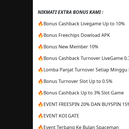
NIKMATI EXTRA BONUS KAMI :
🔥Bonus Cashback Livegame Up to 10%
🔥Bonus Freechips Dowload APK
🔥Bonus New Member 10%
🔥Bonus Cashback Turnover LiveGame 0
🔥Lomba Panjat Turnover Setiap Minggu 
🔥Bonus Turnover Slot Up to 0.5%
🔥Bonus Cashback Up to 3% Slot Game
🔥EVENT FREESPIN 20% DAN BUYSPIN 15
🔥EVENT KOI GATE
🔥Event Terbang Ke Bulan Spaceman