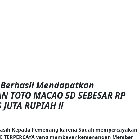
 Berhasil Mendapatkan
N TOTO MACAO 5D SEBESAR RP
 JUTA RUPIAH !!
Kasih Kepada Pemenang karena Sudah mempercayakan
NE TERPERCAYA yang membayar kemenangan Member