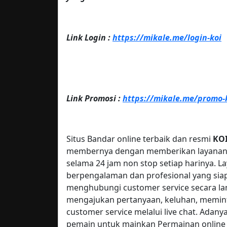
Link Login :
https://mikale.me/login-koi
Link Promosi :
https://mikale.me/promo-
Situs Bandar online terbaik dan resmi
KO
membernya dengan memberikan layanan t
selama 24 jam non stop setiap harinya. L
berpengalaman dan profesional yang sia
menghubungi customer service secara lang
mengajukan pertanyaan, keluhan, meminta
customer service melalui live chat. Ada
pemain untuk mainkan Permainan online 