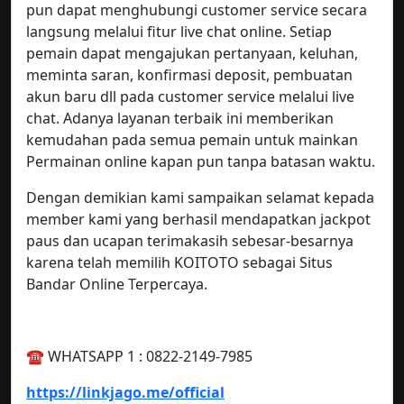
pun dapat menghubungi customer service secara
langsung melalui fitur live chat online. Setiap
pemain dapat mengajukan pertanyaan, keluhan,
meminta saran, konfirmasi deposit, pembuatan
akun baru dll pada customer service melalui live
chat. Adanya layanan terbaik ini memberikan
kemudahan pada semua pemain untuk mainkan
Permainan online kapan pun tanpa batasan waktu.
Dengan demikian kami sampaikan selamat kepada
member kami yang berhasil mendapatkan jackpot
paus dan ucapan terimakasih sebesar-besarnya
karena telah memilih KOITOTO sebagai Situs
Bandar Online Terpercaya.
☎️ WHATSAPP 1 : 0822-2149-7985
https://linkjago.me/official