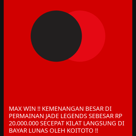
MAX WIN !! KEMENANGAN BESAR DI
PERMAINAN JADE LEGENDS SEBESAR RP
20.000.000 SECEPAT KILAT LANGSUNG DI
BAYAR LUNAS OLEH KOITOTO !!