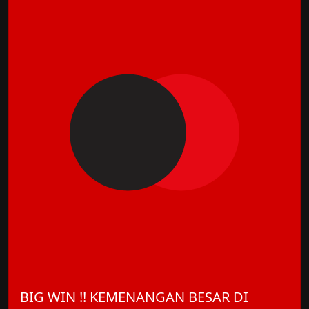
BIG WIN !! KEMENANGAN BESAR DI