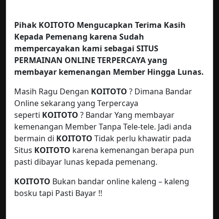
Pihak KOITOTO Mengucapkan Terima Kasih
Kepada Pemenang karena Sudah
mempercayakan kami sebagai SITUS
PERMAINAN ONLINE TERPERCAYA yang
membayar kemenangan Member Hingga Lunas.
Masih Ragu Dengan
KOITOTO
? Dimana Bandar
Online sekarang yang Terpercaya
seperti
KOITOTO
? Bandar Yang membayar
kemenangan Member Tanpa Tele-tele. Jadi anda
bermain di
KOITOTO
Tidak perlu khawatir pada
Situs
KOITOTO
karena kemenangan berapa pun
pasti dibayar lunas kepada pemenang.
KOITOTO
Bukan bandar online kaleng – kaleng
bosku tapi Pasti Bayar !!