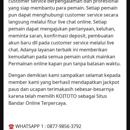
customer service berpengalaman dan profesional
yang siap membantu para pemain. Setiap pemain
pun dapat menghubungi customer service secara
langsung melalui fitur live chat online. Setiap
pemain dapat mengajukan pertanyaan, keluhan,
meminta saran, konfirmasi deposit, pembuatan
akun baru dll pada customer service melalui live
chat. Adanya layanan terbaik ini memberikan
kemudahan pada semua pemain untuk mainkan
Permainan online kapan pun tanpa batasan waktu.
Dengan demikian kami sampaikan selamat kepada
member kami yang berhasil mendapatkan jackpot
paus dan ucapan terimakasih sebesar-besarnya
karena telah memilih KOITOTO sebagai Situs
Bandar Online Terpercaya.
☎️ WHATSAPP 1 : 0877-9856-3792