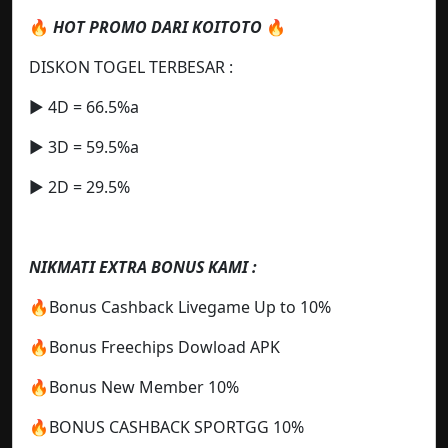
🔥
HOT PROMO DARI KOITOTO
🔥
DISKON TOGEL TERBESAR :
▶️ 4D = 66.5%a
▶️ 3D = 59.5%a
▶️ 2D = 29.5%
NIKMATI EXTRA BONUS KAMI :
🔥Bonus Cashback Livegame Up to 10%
🔥Bonus Freechips Dowload APK
🔥Bonus New Member 10%
🔥BONUS CASHBACK SPORTGG 10%