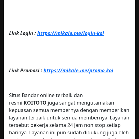
Link Login :
https://mikale.me/login-koi
Link Promosi :
https://mikale.me/promo-koi
Situs Bandar online terbaik dan
resmi
KOITOTO
juga sangat mengutamakan
kepuasan semua membernya dengan memberikan
layanan terbaik untuk semua membernya. Layanan
tersebut bekerja selama 24 jam non stop setiap
harinya. Layanan ini pun sudah didukung juga oleh