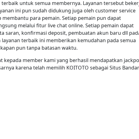
erbaik untuk semua membernya. Layanan tersebut beker
ayanan ini pun sudah didukung juga oleh customer service
p membantu para pemain. Setiap pemain pun dapat
sung melalui fitur live chat online. Setiap pemain dapat
 saran, konfirmasi deposit, pembuatan akun baru dll pad
nya layanan terbaik ini memberikan kemudahan pada semua
kapan pun tanpa batasan waktu.
t kepada member kami yang berhasil mendapatkan jackpo
sarnya karena telah memilih KOITOTO sebagai Situs Banda