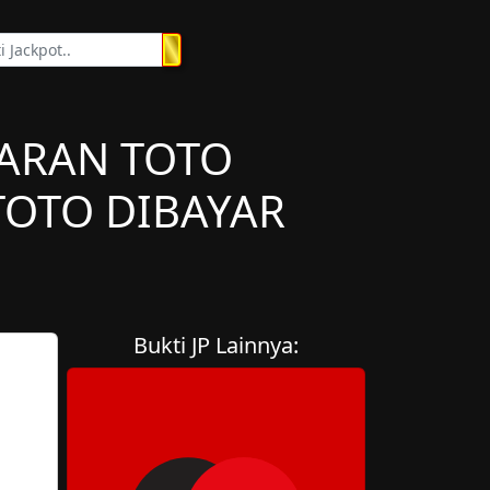
SARAN TOTO
ITOTO DIBAYAR
Bukti JP Lainnya: