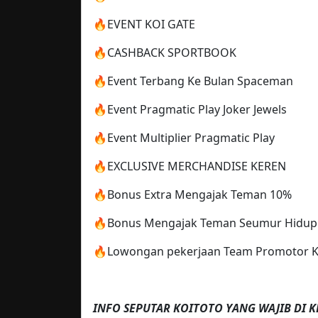
🔥EVENT KOI GATE
🔥
CASHBACK SPORTBOOK
🔥Event Terbang Ke Bulan Spaceman
🔥Event Pragmatic Play Joker Jewels
🔥Event Multiplier Pragmatic Play
🔥EXCLUSIVE MERCHANDISE KEREN
🔥Bonus Extra Mengajak Teman 10%
🔥Bonus Mengajak Teman Seumur Hidup
🔥Lowongan pekerjaan Team Promotor 
INFO SEPUTAR KOITOTO YANG WAJIB DI K