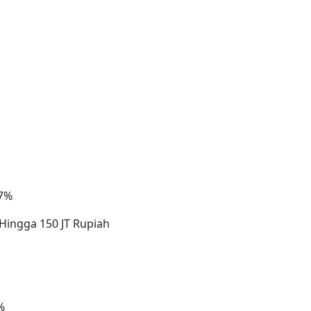
.7%
Hingga 150 JT Rupiah
%