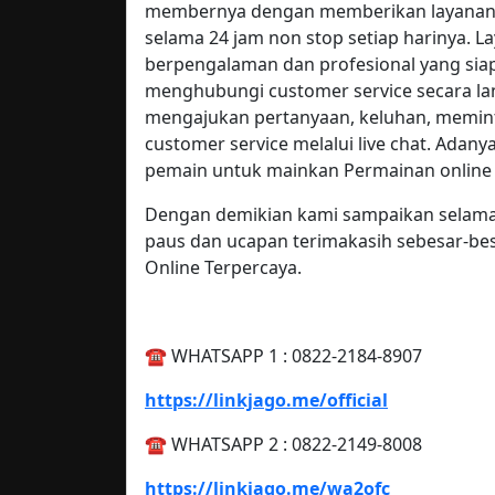
membernya dengan memberikan layanan t
selama 24 jam non stop setiap harinya. L
berpengalaman dan profesional yang sia
menghubungi customer service secara lang
mengajukan pertanyaan, keluhan, meminta
customer service melalui live chat. Ada
pemain untuk mainkan Permainan online 
Dengan demikian kami sampaikan selama
paus dan ucapan terimakasih sebesar-be
Online Terpercaya.
☎️ WHATSAPP 1 : 0822-2184-8907
https://linkjago.me/official
☎️ WHATSAPP 2 : 0822-2149-8008
https://linkjago.me/wa2ofc