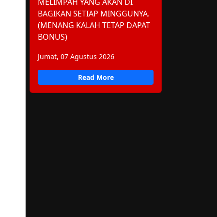
MELIMPAH YANG AKAN DI
BAGIKAN SETIAP MINGGUNYA.
(MENANG KALAH TETAP DAPAT
BONUS)
Jumat, 07 Agustus 2026
Read More