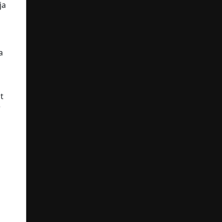
ja
a
t
r