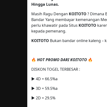
Hingga Lunas.
Masih Ragu Dengan
KOITOTO
? Dimana B
Bandar Yang membayar kemenangan Membe
perlu khawatir pada Situs
KOITOTO
karen
kepada pemenang.
KOITOTO
Bukan bandar online kaleng – ka
🔥
HOT PROMO DARI KOITOTO
🔥
DISKON TOGEL TERBESAR :
▶️ 4D = 66.5%a
▶️ 3D = 59.5%a
▶️ 2D = 29.5%