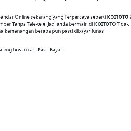
andar Online sekarang yang Terpercaya seperti
KOITOTO
r Tanpa Tele-tele. Jadi anda bermain di
KOITOTO
Tidak
a kemenangan berapa pun pasti dibayar lunas
leng bosku tapi Pasti Bayar !!