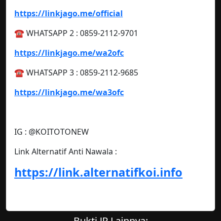
https://linkjago.me/official
☎️ WHATSAPP 2 : 0859-2112-9701
https://linkjago.me/wa2ofc
☎️ WHATSAPP 3 : 0859-2112-9685
https://linkjago.me/wa3ofc
IG : @KOITOTONEW
Link Alternatif Anti Nawala :
https://link.alternatifkoi.info
Bukti JP Lainnya: