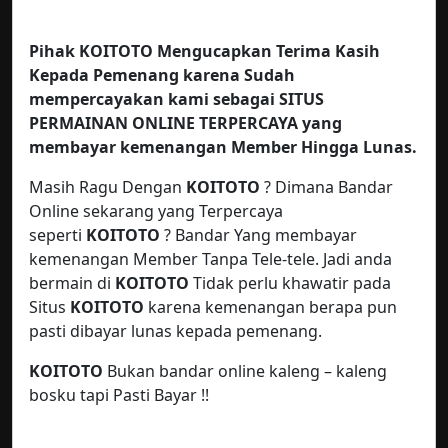
Pihak KOITOTO Mengucapkan Terima Kasih
Kepada Pemenang karena Sudah
mempercayakan kami sebagai SITUS
PERMAINAN ONLINE TERPERCAYA yang
membayar kemenangan Member Hingga Lunas.
Masih Ragu Dengan
KOITOTO
? Dimana Bandar
Online sekarang yang Terpercaya
seperti
KOITOTO
? Bandar Yang membayar
kemenangan Member Tanpa Tele-tele. Jadi anda
bermain di
KOITOTO
Tidak perlu khawatir pada
Situs
KOITOTO
karena kemenangan berapa pun
pasti dibayar lunas kepada pemenang.
KOITOTO
Bukan bandar online kaleng – kaleng
bosku tapi Pasti Bayar !!