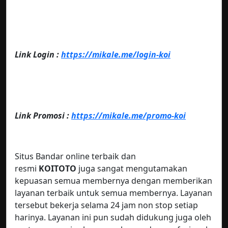
Link Login :
https://mikale.me/login-koi
Link Promosi :
https://mikale.me/promo-koi
Situs Bandar online terbaik dan
resmi
KOITOTO
juga sangat mengutamakan
kepuasan semua membernya dengan memberikan
layanan terbaik untuk semua membernya. Layanan
tersebut bekerja selama 24 jam non stop setiap
harinya. Layanan ini pun sudah didukung juga oleh