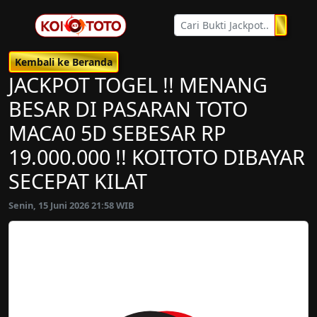
Kembali ke Beranda
JACKPOT TOGEL !! MENANG
BESAR DI PASARAN TOTO
MACA0 5D SEBESAR RP
19.000.000 !! KOITOTO DIBAYAR
SECEPAT KILAT
Senin, 15 Juni 2026 21:58 WIB