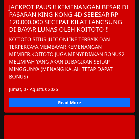
JACKPOT PAUS !! KEMENANGAN BESAR DI
PASARAN KING KONG 4D SEBESAR RP
120.000.000 SECEPAT KILAT LANGSUNG
DI BAYAR LUNAS OLEH KOITOTO !!
KOITOTO SITUS JUDI ONLINE TERBAIK DAN
TERPERCAYA,MEMBAYAR KEMENANGAN
MEMBER.KOITOTO JUGA MENYEDIAKAN BONUS2
MELIMPAH YANG AKAN DI BAGIKAN SETIAP
MINGGUNYA.(MENANG KALAH TETAP DAPAT
BONUS)
Jumat, 07 Agustus 2026
Read More