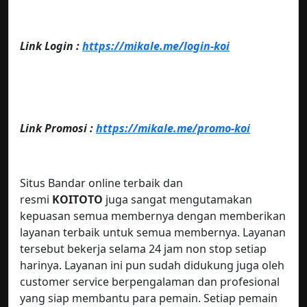
Link Login :
https://mikale.me/login-koi
Link Promosi :
https://mikale.me/promo-koi
Situs Bandar online terbaik dan
resmi
KOITOTO
juga sangat mengutamakan
kepuasan semua membernya dengan memberikan
layanan terbaik untuk semua membernya. Layanan
tersebut bekerja selama 24 jam non stop setiap
harinya. Layanan ini pun sudah didukung juga oleh
customer service berpengalaman dan profesional
yang siap membantu para pemain. Setiap pemain