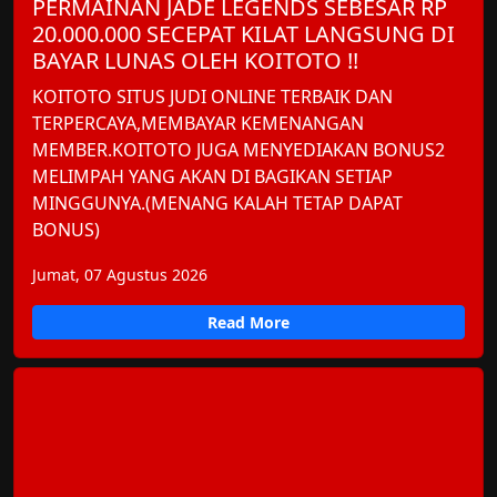
PERMAINAN JADE LEGENDS SEBESAR RP
20.000.000 SECEPAT KILAT LANGSUNG DI
BAYAR LUNAS OLEH KOITOTO !!
KOITOTO SITUS JUDI ONLINE TERBAIK DAN
TERPERCAYA,MEMBAYAR KEMENANGAN
MEMBER.KOITOTO JUGA MENYEDIAKAN BONUS2
MELIMPAH YANG AKAN DI BAGIKAN SETIAP
MINGGUNYA.(MENANG KALAH TETAP DAPAT
BONUS)
Jumat, 07 Agustus 2026
Read More