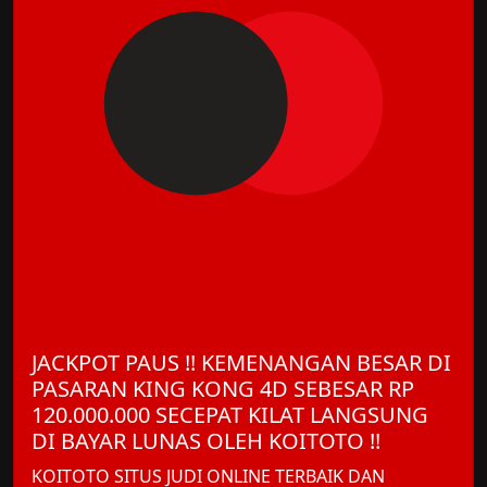
JACKPOT PAUS !! KEMENANGAN BESAR DI
PASARAN KING KONG 4D SEBESAR RP
120.000.000 SECEPAT KILAT LANGSUNG
DI BAYAR LUNAS OLEH KOITOTO !!
KOITOTO SITUS JUDI ONLINE TERBAIK DAN