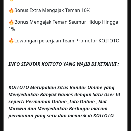
🔥Bonus Extra Mengajak Teman 10%
🔥Bonus Mengajak Teman Seumur Hidup Hingga
1%
🔥Lowongan pekerjaan Team Promotor KOITOTO
INFO SEPUTAR KOITOTO YANG WAJIB DI KETAHUI :
KOITOTO Merupakan Situs Bandar Online yang
Menyediakan Banyak Games dengan Satu User Id
seperti Permainan Online ,Toto Online , Slot
Maxwin dan Menyediakan Berbagai macam
permainan yang seru dan menarik di KOITOTO.