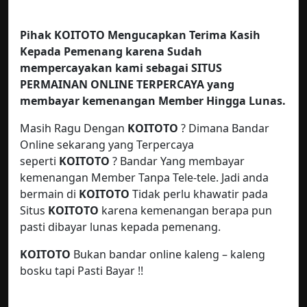
Pihak KOITOTO Mengucapkan Terima Kasih
Kepada Pemenang karena Sudah
mempercayakan kami sebagai SITUS
PERMAINAN ONLINE TERPERCAYA yang
membayar kemenangan Member Hingga Lunas.
Masih Ragu Dengan
KOITOTO
? Dimana Bandar
Online sekarang yang Terpercaya
seperti
KOITOTO
? Bandar Yang membayar
kemenangan Member Tanpa Tele-tele. Jadi anda
bermain di
KOITOTO
Tidak perlu khawatir pada
Situs
KOITOTO
karena kemenangan berapa pun
pasti dibayar lunas kepada pemenang.
KOITOTO
Bukan bandar online kaleng – kaleng
bosku tapi Pasti Bayar !!