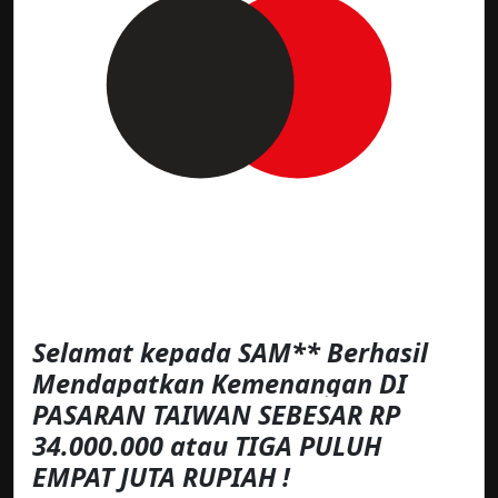
Selamat kepada SAM** Berhasil
Mendapatkan Kemenangan DI
PASARAN TAIWAN SEBESAR RP
34.000.000 atau TIGA PULUH
EMPAT JUTA RUPIAH !