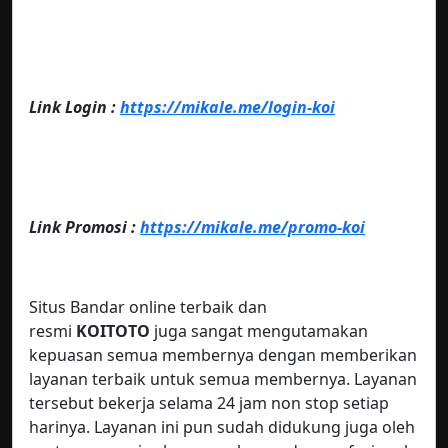
Link Login :
https://mikale.me/login-koi
Link Promosi :
https://mikale.me/promo-koi
Situs Bandar online terbaik dan
resmi
KOITOTO
juga sangat mengutamakan
kepuasan semua membernya dengan memberikan
layanan terbaik untuk semua membernya. Layanan
tersebut bekerja selama 24 jam non stop setiap
harinya. Layanan ini pun sudah didukung juga oleh