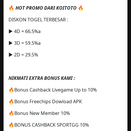
🔥
HOT PROMO DARI KOITOTO
🔥
DISKON TOGEL TERBESAR :
▶️ 4D = 66.5%a
▶️ 3D = 59.5%a
▶️ 2D = 29.5%
NIKMATI EXTRA BONUS KAMI :
🔥Bonus Cashback Livegame Up to 10%
🔥Bonus Freechips Dowload APK
🔥Bonus New Member 10%
🔥BONUS CASHBACK SPORTGG 10%