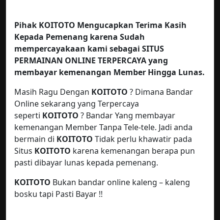
Pihak KOITOTO Mengucapkan Terima Kasih
Kepada Pemenang karena Sudah
mempercayakaan kami sebagai SITUS
PERMAINAN ONLINE TERPERCAYA yang
membayar kemenangan Member Hingga Lunas.
Masih Ragu Dengan
KOITOTO
? Dimana Bandar
Online sekarang yang Terpercaya
seperti
KOITOTO
? Bandar Yang membayar
kemenangan Member Tanpa Tele-tele. Jadi anda
bermain di
KOITOTO
Tidak perlu khawatir pada
Situs
KOITOTO
karena kemenangan berapa pun
pasti dibayar lunas kepada pemenang.
KOITOTO
Bukan bandar online kaleng – kaleng
bosku tapi Pasti Bayar !!