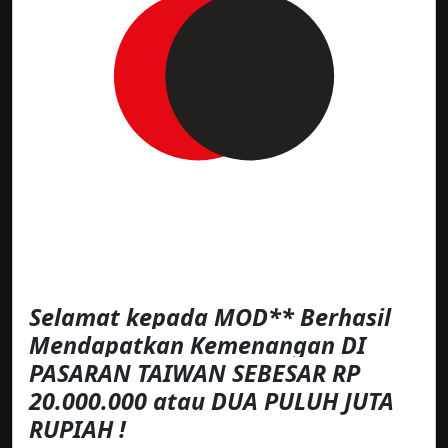
Selamat kepada MOD** Berhasil
Mendapatkan Kemenangan DI
PASARAN TAIWAN SEBESAR RP
20.000.000 atau DUA PULUH JUTA
RUPIAH !