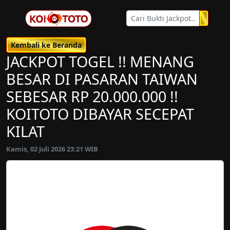
Kembali ke Beranda
JACKPOT TOGEL !! MENANG
BESAR DI PASARAN TAIWAN
SEBESAR RP 20.000.000 !!
KOITOTO DIBAYAR SECEPAT
KILAT
Kamis, 02 Juli 2026 23:21 WIB