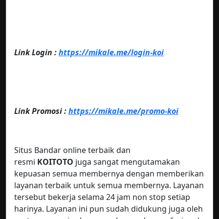
Link Login :
https://mikale.me/login-koi
Link Promosi :
https://mikale.me/promo-koi
Situs Bandar online terbaik dan
resmi
KOITOTO
juga sangat mengutamakan
kepuasan semua membernya dengan memberikan
layanan terbaik untuk semua membernya. Layanan
tersebut bekerja selama 24 jam non stop setiap
harinya. Layanan ini pun sudah didukung juga oleh