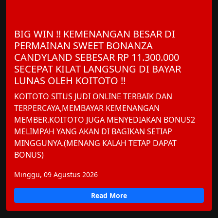
BIG WIN !! KEMENANGAN BESAR DI
PERMAINAN SWEET BONANZA
CANDYLAND SEBESAR RP 11.300.000
SECEPAT KILAT LANGSUNG DI BAYAR
LUNAS OLEH KOITOTO !!
KOITOTO SITUS JUDI ONLINE TERBAIK DAN
TERPERCAYA,MEMBAYAR KEMENANGAN
MEMBER.KOITOTO JUGA MENYEDIAKAN BONUS2
MELIMPAH YANG AKAN DI BAGIKAN SETIAP
MINGGUNYA.(MENANG KALAH TETAP DAPAT
BONUS)
Minggu, 09 Agustus 2026
Read More