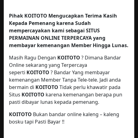
Pihak KOITOTO Mengucapkan Terima Kasih
Kepada Pemenang karena Sudah
mempercayakan kami sebagai SITUS
PERMAINAN ONLINE TERPERCAYA yang
membayar kemenangan Member Hingga Lunas.
Masih Ragu Dengan
KOITOTO
? Dimana Bandar
Online sekarang yang Terpercaya
seperti
KOITOTO
? Bandar Yang membayar
kemenangan Member Tanpa Tele-tele. Jadi anda
bermain di
KOITOTO
Tidak perlu khawatir pada
Situs
KOITOTO
karena kemenangan berapa pun
pasti dibayar lunas kepada pemenang.
KOITOTO
Bukan bandar online kaleng – kaleng
bosku tapi Pasti Bayar !!