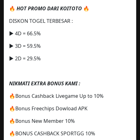
🔥
HOT PROMO DARI KOITOTO
🔥
DISKON TOGEL TERBESAR :
▶️ 4D = 66.5%
▶️ 3D = 59.5%
▶️ 2D = 29.5%
NIKMATI EXTRA BONUS KAMI :
🔥Bonus Cashback Livegame Up to 10%
🔥Bonus Freechips Dowload APK
🔥Bonus New Member 10%
🔥BONUS CASHBACK SPORTGG 10%