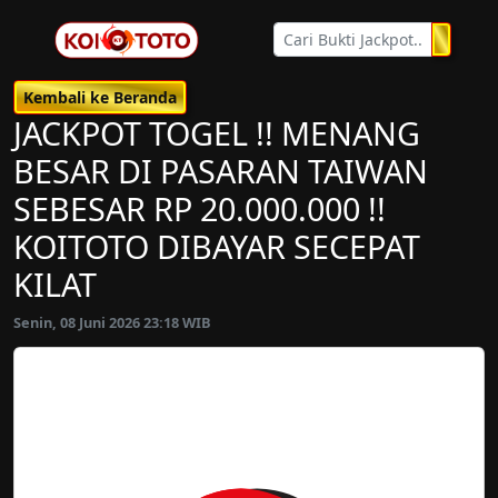
Kembali ke Beranda
JACKPOT TOGEL !! MENANG
BESAR DI PASARAN TAIWAN
SEBESAR RP 20.000.000 !!
KOITOTO DIBAYAR SECEPAT
KILAT
Senin, 08 Juni 2026 23:18 WIB