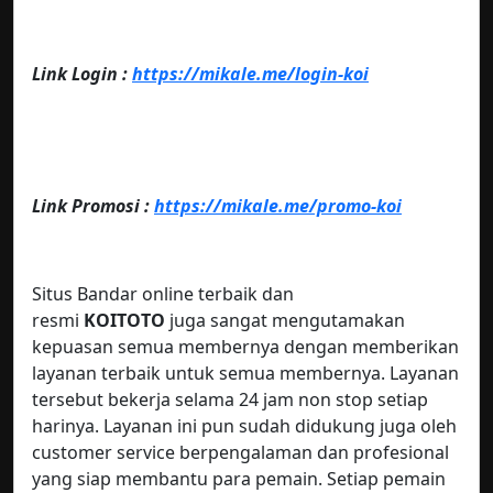
Link Login :
https://mikale.me/login-koi
Link Promosi :
https://mikale.me/promo-koi
Situs Bandar online terbaik dan
resmi
KOITOTO
juga sangat mengutamakan
kepuasan semua membernya dengan memberikan
layanan terbaik untuk semua membernya. Layanan
tersebut bekerja selama 24 jam non stop setiap
harinya. Layanan ini pun sudah didukung juga oleh
customer service berpengalaman dan profesional
yang siap membantu para pemain. Setiap pemain