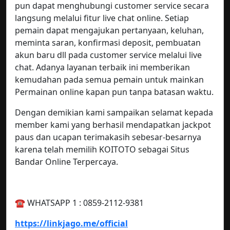
pun dapat menghubungi customer service secara
langsung melalui fitur live chat online. Setiap
pemain dapat mengajukan pertanyaan, keluhan,
meminta saran, konfirmasi deposit, pembuatan
akun baru dll pada customer service melalui live
chat. Adanya layanan terbaik ini memberikan
kemudahan pada semua pemain untuk mainkan
Permainan online kapan pun tanpa batasan waktu.
Dengan demikian kami sampaikan selamat kepada
member kami yang berhasil mendapatkan jackpot
paus dan ucapan terimakasih sebesar-besarnya
karena telah memilih KOITOTO sebagai Situs
Bandar Online Terpercaya.
☎️ WHATSAPP 1 : 0859-2112-9381
https://linkjago.me/official