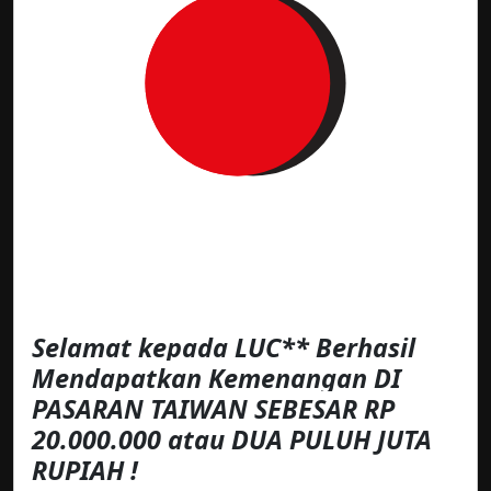
Selamat kepada LUC** Berhasil
Mendapatkan Kemenangan DI
PASARAN TAIWAN SEBESAR RP
20.000.000 atau DUA PULUH JUTA
RUPIAH !