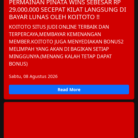
PERMAINAN PINATA WINS SEBESAR RP
29.000.000 SECEPAT KILAT LANGSUNG DI
BAYAR LUNAS OLEH KOITOTO !!
KOITOTO SITUS JUDI ONLINE TERBAIK DAN
TERPERCAYA,MEMBAYAR KEMENANGAN
MEMBER.KOITOTO JUGA MENYEDIAKAN BONUS2
MELIMPAH YANG AKAN DI BAGIKAN SETIAP
MINGGUNYA.(MENANG KALAH TETAP DAPAT
BONUS)
Sabtu, 08 Agustus 2026
Read More