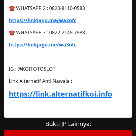
☎️ WHATSAPP 2 : 0823-8110-0583
https://linkjago.me/wa2ofc
☎️ WHATSAPP 3 : 0822-2149-7988
https://linkjago.me/wa3ofc
IG : @KOITOTOSLOT
Link Alternatif Anti Nawala :
https://link.alternatifkoi.info
Bukti JP Lainnya: