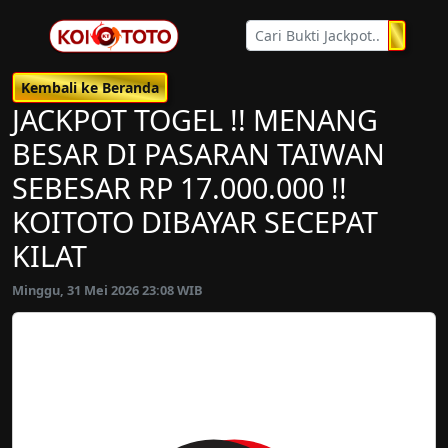
Kembali ke Beranda
JACKPOT TOGEL !! MENANG
BESAR DI PASARAN TAIWAN
SEBESAR RP 17.000.000 !!
KOITOTO DIBAYAR SECEPAT
KILAT
Minggu, 31 Mei 2026 23:08 WIB