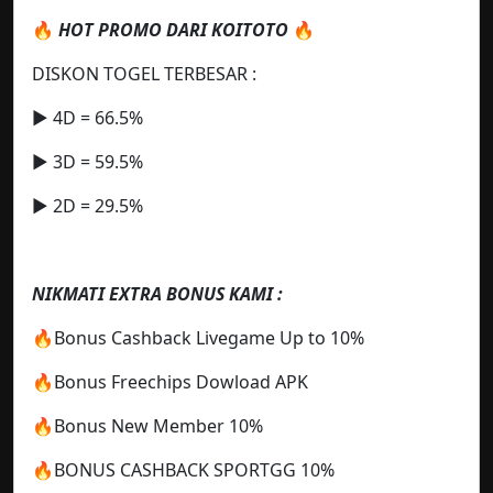
🔥
HOT PROMO DARI KOITOTO
🔥
DISKON TOGEL TERBESAR :
▶️ 4D = 66.5%
▶️ 3D = 59.5%
▶️ 2D = 29.5%
NIKMATI EXTRA BONUS KAMI :
🔥Bonus Cashback Livegame Up to 10%
🔥Bonus Freechips Dowload APK
🔥Bonus New Member 10%
🔥BONUS CASHBACK SPORTGG 10%