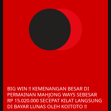
BIG WIN !! KEMENANGAN BESAR DI
PERMAINAN MAHJONG WAYS SEBESAR
RP 15.020.000 SECEPAT KILAT LANGSUNG
DI BAYAR LUNAS OLEH KOITOTO !!