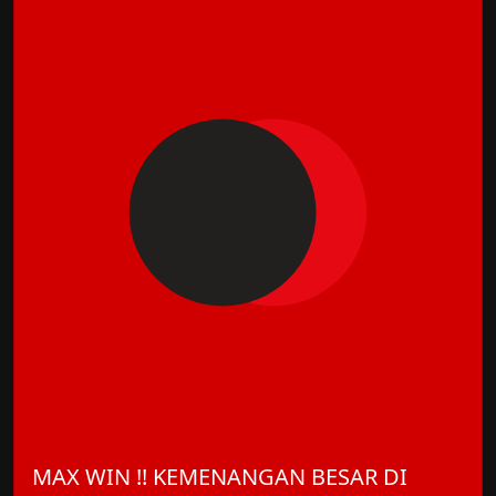
MAX WIN !! KEMENANGAN BESAR DI