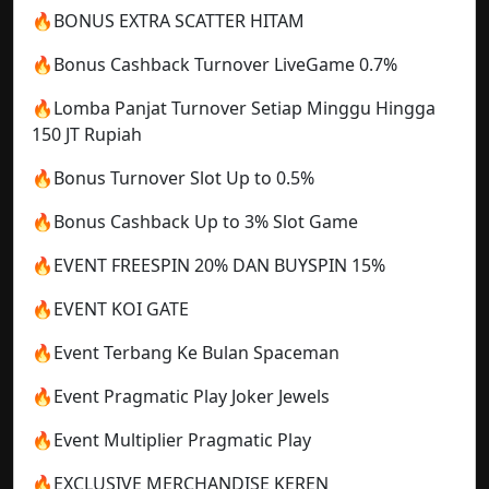
🔥BONUS EXTRA SCATTER HITAM
🔥Bonus Cashback Turnover LiveGame 0.7%
🔥Lomba Panjat Turnover Setiap Minggu Hingga
150 JT Rupiah
🔥Bonus Turnover Slot Up to 0.5%
🔥Bonus Cashback Up to 3% Slot Game
🔥EVENT FREESPIN 20% DAN BUYSPIN 15%
🔥EVENT KOI GATE
🔥Event Terbang Ke Bulan Spaceman
🔥Event Pragmatic Play Joker Jewels
🔥Event Multiplier Pragmatic Play
🔥EXCLUSIVE MERCHANDISE KEREN