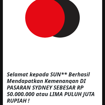
Selamat kepada SUN** Berhasil
Mendapatkan Kemenangan DI
PASARAN SYDNEY SEBESAR RP
50.000.000 atau LIMA PULUH JUTA
RUPIAH !