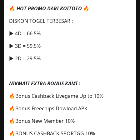
🔥
HOT PROMO DARI KOITOTO
🔥
DISKON TOGEL TERBESAR :
▶️ 4D = 66.5%
▶️ 3D = 59.5%
▶️ 2D = 29.5%
NIKMATI EXTRA BONUS KAMI :
🔥Bonus Cashback Livegame Up to 10%
🔥Bonus Freechips Dowload APK
🔥Bonus New Member 10%
🔥BONUS CASHBACK SPORTGG 10%