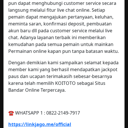
pun dapat menghubungi customer service secara
langsung melalui fitur live chat online. Setiap
pemain dapat mengajukan pertanyaan, keluhan,
meminta saran, konfirmasi deposit, pembuatan
akun baru dll pada customer service melalui live
chat. Adanya layanan terbaik ini memberikan
kemudahan pada semua pemain untuk mainkan
Permainan online kapan pun tanpa batasan waktu.
Dengan demikian kami sampaikan selamat kepada
member kami yang berhasil mendapatkan jackpot
paus dan ucapan terimakasih sebesar-besarnya
karena telah memilih KOITOTO sebagai Situs
Bandar Online Terpercaya.
☎️ WHATSAPP 1 : 0822-2149-7917
https://linkjago.me/official