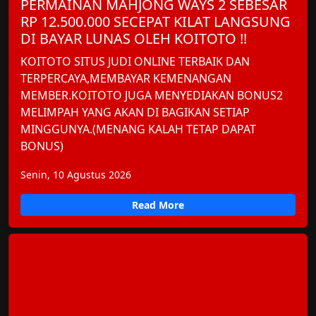
PERMAINAN MAHJONG WAYS 2 SEBESAR
RP 12.500.000 SECEPAT KILAT LANGSUNG
DI BAYAR LUNAS OLEH KOITOTO !!
KOITOTO SITUS JUDI ONLINE TERBAIK DAN
TERPERCAYA,MEMBAYAR KEMENANGAN
MEMBER.KOITOTO JUGA MENYEDIAKAN BONUS2
MELIMPAH YANG AKAN DI BAGIKAN SETIAP
MINGGUNYA.(MENANG KALAH TETAP DAPAT
BONUS)
Senin, 10 Agustus 2026
Read More