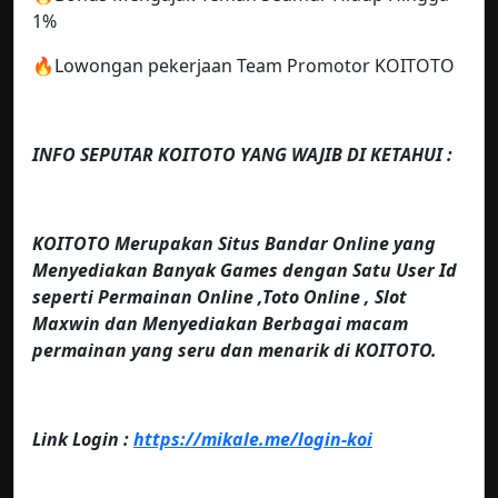
1%
🔥Lowongan pekerjaan Team Promotor KOITOTO
INFO SEPUTAR KOITOTO YANG WAJIB DI KETAHUI :
KOITOTO Merupakan Situs Bandar Online yang
Menyediakan Banyak Games dengan Satu User Id
seperti Permainan Online ,Toto Online , Slot
Maxwin dan Menyediakan Berbagai macam
permainan yang seru dan menarik di KOITOTO.
Link Login :
https://mikale.me/login-koi