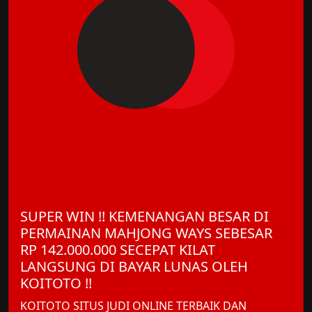
SUPER WIN !! KEMENANGAN BESAR DI
PERMAINAN MAHJONG WAYS SEBESAR
RP 142.000.000 SECEPAT KILAT
LANGSUNG DI BAYAR LUNAS OLEH
KOITOTO !!
KOITOTO SITUS JUDI ONLINE TERBAIK DAN