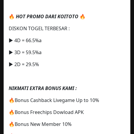
🔥
HOT PROMO DARI KOITOTO
🔥
DISKON TOGEL TERBESAR :
▶️ 4D = 66.5%a
▶️ 3D = 59.5%a
▶️ 2D = 29.5%
NIKMATI EXTRA BONUS KAMI :
🔥Bonus Cashback Livegame Up to 10%
🔥Bonus Freechips Dowload APK
🔥Bonus New Member 10%