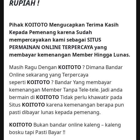
RUPIAH !
Pihak KOITOTO Mengucapkan Terima Kasih
Kepada Pemenang karena Sudah
mempercayakan kami sebagai SITUS
PERMAINAN ONLINE TERPERCAYA yang
membayar kemenangan Member Hingga Lunas.
Masih Ragu Dengan
KOITOTO
? Dimana Bandar
Online sekarang yang Terpercaya
seperti
KOITOTO
? Bandar Yang membayar
kemenangan Member Tanpa Tele-tele. Jadi anda
bermain di
KOITOTO
Tidak perlu khawatir pada
Situs
KOITOTO
karena kemenangan berapa pun
pasti dibayar lunas kepada pemenang.
KOITOTO
Bukan bandar online kaleng – kaleng
bosku tapi Pasti Bayar !!