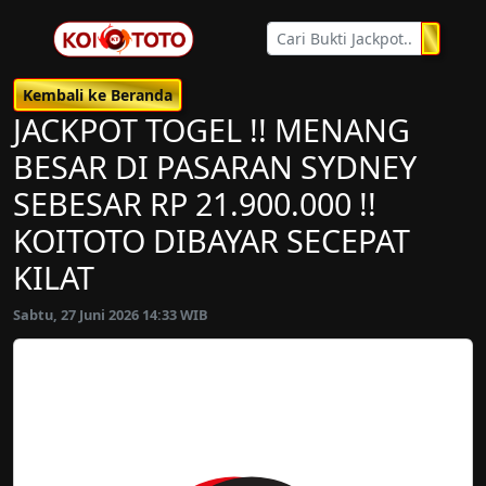
Kembali ke Beranda
JACKPOT TOGEL !! MENANG
BESAR DI PASARAN SYDNEY
SEBESAR RP 21.900.000 !!
KOITOTO DIBAYAR SECEPAT
KILAT
Sabtu, 27 Juni 2026 14:33 WIB