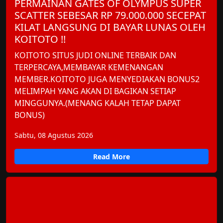
PERMAINAN GATES OF OLYMPUS SUPER
SCATTER SEBESAR RP 79.000.000 SECEPAT
KILAT LANGSUNG DI BAYAR LUNAS OLEH
KOITOTO !!
KOITOTO SITUS JUDI ONLINE TERBAIK DAN
TERPERCAYA,MEMBAYAR KEMENANGAN
MEMBER.KOITOTO JUGA MENYEDIAKAN BONUS2
MELIMPAH YANG AKAN DI BAGIKAN SETIAP
MINGGUNYA.(MENANG KALAH TETAP DAPAT
BONUS)
Sabtu, 08 Agustus 2026
Read More