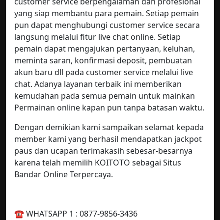
customer service berpengalaman dan profesional
yang siap membantu para pemain. Setiap pemain
pun dapat menghubungi customer service secara
langsung melalui fitur live chat online. Setiap
pemain dapat mengajukan pertanyaan, keluhan,
meminta saran, konfirmasi deposit, pembuatan
akun baru dll pada customer service melalui live
chat. Adanya layanan terbaik ini memberikan
kemudahan pada semua pemain untuk mainkan
Permainan online kapan pun tanpa batasan waktu.
Dengan demikian kami sampaikan selamat kepada
member kami yang berhasil mendapatkan jackpot
paus dan ucapan terimakasih sebesar-besarnya
karena telah memilih KOITOTO sebagai Situs
Bandar Online Terpercaya.
☎️ WHATSAPP 1 : 0877-9856-3436