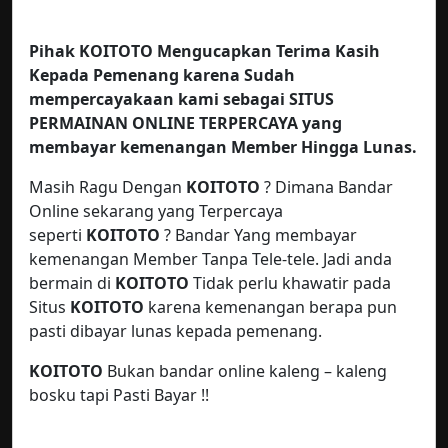
Pihak KOITOTO Mengucapkan Terima Kasih
Kepada Pemenang karena Sudah
mempercayakaan kami sebagai SITUS
PERMAINAN ONLINE TERPERCAYA yang
membayar kemenangan Member Hingga Lunas.
Masih Ragu Dengan
KOITOTO
? Dimana Bandar
Online sekarang yang Terpercaya
seperti
KOITOTO
? Bandar Yang membayar
kemenangan Member Tanpa Tele-tele. Jadi anda
bermain di
KOITOTO
Tidak perlu khawatir pada
Situs
KOITOTO
karena kemenangan berapa pun
pasti dibayar lunas kepada pemenang.
KOITOTO
Bukan bandar online kaleng – kaleng
bosku tapi Pasti Bayar !!