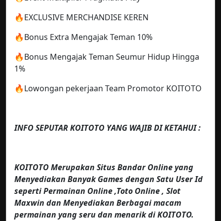
🔥EXCLUSIVE MERCHANDISE KEREN
🔥Bonus Extra Mengajak Teman 10%
🔥Bonus Mengajak Teman Seumur Hidup Hingga
1%
🔥Lowongan pekerjaan Team Promotor KOITOTO
INFO SEPUTAR KOITOTO YANG WAJIB DI KETAHUI :
KOITOTO Merupakan Situs Bandar Online yang
Menyediakan Banyak Games dengan Satu User Id
seperti Permainan Online ,Toto Online , Slot
Maxwin dan Menyediakan Berbagai macam
permainan yang seru dan menarik di KOITOTO.