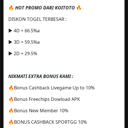
🔥
HOT PROMO DARI KOITOTO
🔥
DISKON TOGEL TERBESAR :
▶️ 4D = 66.5%a
▶️ 3D = 59.5%a
▶️ 2D = 29.5%
NIKMATI EXTRA BONUS KAMI :
🔥Bonus Cashback Livegame Up to 10%
🔥Bonus Freechips Dowload APK
🔥Bonus New Member 10%
🔥BONUS CASHBACK SPORTGG 10%