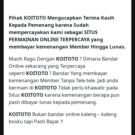
Pihak KOITOTO Mengucapkan Terima Kasih
Kepada Pemenang karena Sudah
mempercayakan kami sebagai SITUS
PERMAINAN ONLINE TERPERCAYA yang
membayar kemenangan Member Hingga Lunas.
Masih Ragu Dengan
KOITOTO
? Dimana Bandar
Online sekarang yang Terpercaya
seperti
KOITOTO
? Bandar Yang membayar
kemenangan Member Tanpa Tele-tele. Jadi anda
bermain di
KOITOTO
Tidak perlu khawatir pada
Situs
KOITOTO
karena kemenangan berapa pun
pasti dibayar lunas kepada pemenang.
KOITOTO
Bukan bandar online kaleng – kaleng
bosku tapi Pasti Bayar !!