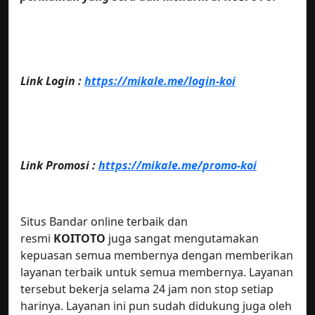
Link Login :
https://mikale.me/login-koi
Link Promosi :
https://mikale.me/promo-koi
Situs Bandar online terbaik dan
resmi
KOITOTO
juga sangat mengutamakan
kepuasan semua membernya dengan memberikan
layanan terbaik untuk semua membernya. Layanan
tersebut bekerja selama 24 jam non stop setiap
harinya. Layanan ini pun sudah didukung juga oleh