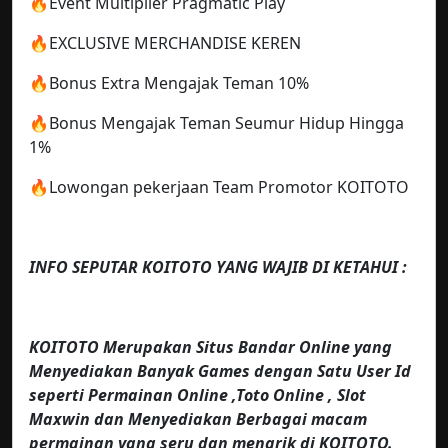
🔥Event Multiplier Pragmatic Play
🔥EXCLUSIVE MERCHANDISE KEREN
🔥Bonus Extra Mengajak Teman 10%
🔥Bonus Mengajak Teman Seumur Hidup Hingga
1%
🔥Lowongan pekerjaan Team Promotor KOITOTO
INFO SEPUTAR KOITOTO YANG WAJIB DI KETAHUI :
KOITOTO Merupakan Situs Bandar Online yang
Menyediakan Banyak Games dengan Satu User Id
seperti Permainan Online ,Toto Online , Slot
Maxwin dan Menyediakan Berbagai macam
permainan yang seru dan menarik di KOITOTO.