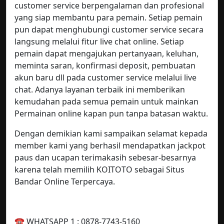
customer service berpengalaman dan profesional
yang siap membantu para pemain. Setiap pemain
pun dapat menghubungi customer service secara
langsung melalui fitur live chat online. Setiap
pemain dapat mengajukan pertanyaan, keluhan,
meminta saran, konfirmasi deposit, pembuatan
akun baru dll pada customer service melalui live
chat. Adanya layanan terbaik ini memberikan
kemudahan pada semua pemain untuk mainkan
Permainan online kapan pun tanpa batasan waktu.
Dengan demikian kami sampaikan selamat kepada
member kami yang berhasil mendapatkan jackpot
paus dan ucapan terimakasih sebesar-besarnya
karena telah memilih KOITOTO sebagai Situs
Bandar Online Terpercaya.
☎️ WHATSAPP 1 : 0878-7743-5160