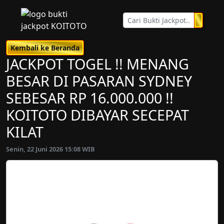
Kembali ke Beranda
JACKPOT TOGEL !! MENANG
BESAR DI PASARAN SYDNEY
SEBESAR RP 16.000.000 !!
KOITOTO DIBAYAR SECEPAT
KILAT
Senin, 22 Juni 2026 15:08 WIB