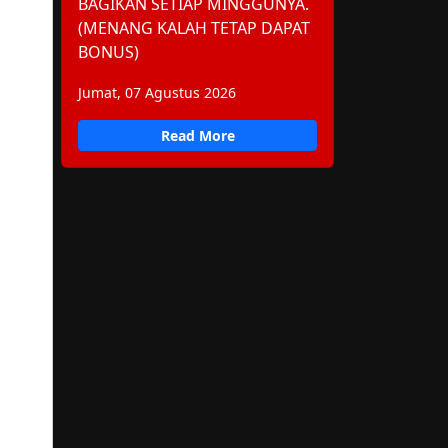
BAGIKAN SETIAP MINGGUNYA.
(MENANG KALAH TETAP DAPAT
BONUS)
Jumat, 07 Agustus 2026
Read More