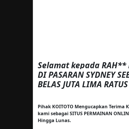
Selamat kepada RAH**
DI PASARAN SYDNEY SEB
BELAS JUTA LIMA RATUS
Pihak KOITOTO Mengucapkan Terima 
kami sebagai SITUS PERMAINAN ONLI
Hingga Lunas.