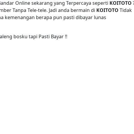
andar Online sekarang yang Terpercaya seperti
KOITOTO
r Tanpa Tele-tele. Jadi anda bermain di
KOITOTO
Tidak
a kemenangan berapa pun pasti dibayar lunas
leng bosku tapi Pasti Bayar !!