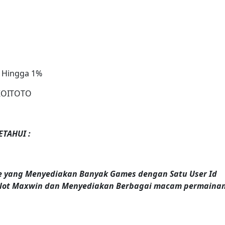
 Hingga 1%
KOITOTO
ETAHUI :
e yang Menyediakan Banyak Games dengan Satu User Id
 , Slot Maxwin dan Menyediakan Berbagai macam permaina