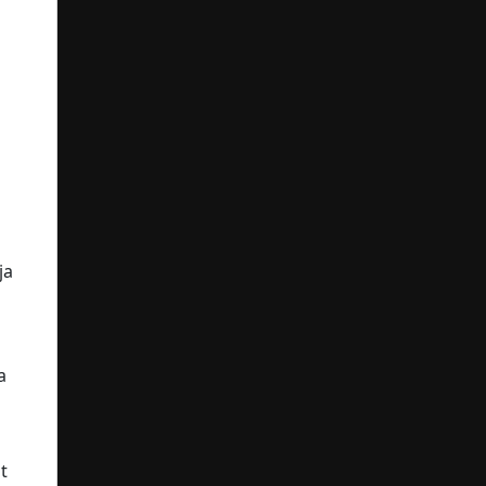
ja
a
t