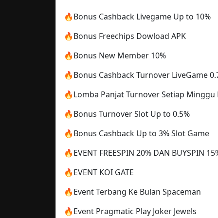
🔥Bonus Cashback Livegame Up to 10%
🔥Bonus Freechips Dowload APK
🔥Bonus New Member 10%
🔥Bonus Cashback Turnover LiveGame 0
🔥Lomba Panjat Turnover Setiap Minggu 
🔥Bonus Turnover Slot Up to 0.5%
🔥Bonus Cashback Up to 3% Slot Game
🔥EVENT FREESPIN 20% DAN BUYSPIN 15
🔥EVENT KOI GATE
🔥Event Terbang Ke Bulan Spaceman
🔥Event Pragmatic Play Joker Jewels