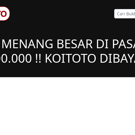
! MENANG BESAR DI PA
0.000 !! KOITOTO DIBA