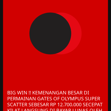
BIG WIN !! KEMENANGAN BESAR DI
PERMAINAN GATES OF OLYMPUS SUPER
SCATTER SEBESAR RP 12.700.000 SECEPAT
KILAT LANGSUNG DI BAYAR LUNAS OLEH