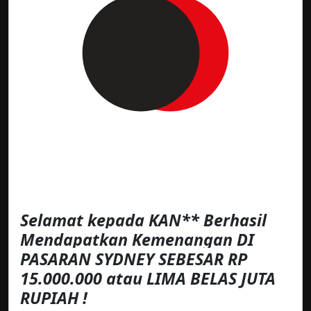
Selamat kepada KAN** Berhasil
Mendapatkan Kemenangan DI
PASARAN SYDNEY SEBESAR RP
15.000.000 atau LIMA BELAS JUTA
RUPIAH !