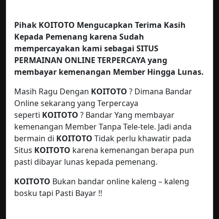
Pihak KOITOTO Mengucapkan Terima Kasih
Kepada Pemenang karena Sudah
mempercayakan kami sebagai SITUS
PERMAINAN ONLINE TERPERCAYA yang
membayar kemenangan Member Hingga Lunas.
Masih Ragu Dengan
KOITOTO
? Dimana Bandar
Online sekarang yang Terpercaya
seperti
KOITOTO
? Bandar Yang membayar
kemenangan Member Tanpa Tele-tele. Jadi anda
bermain di
KOITOTO
Tidak perlu khawatir pada
Situs
KOITOTO
karena kemenangan berapa pun
pasti dibayar lunas kepada pemenang.
KOITOTO
Bukan bandar online kaleng – kaleng
bosku tapi Pasti Bayar !!