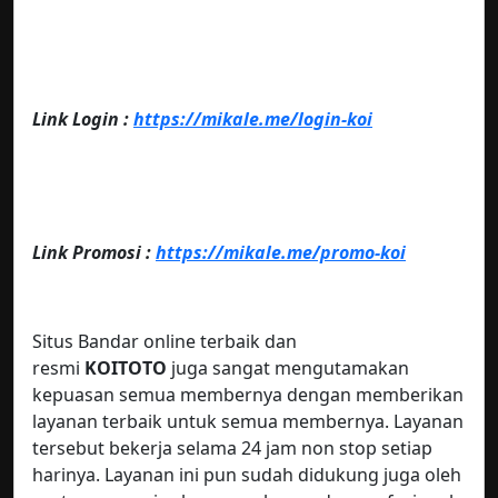
Link Login :
https://mikale.me/login-koi
Link Promosi :
https://mikale.me/promo-koi
Situs Bandar online terbaik dan
resmi
KOITOTO
juga sangat mengutamakan
kepuasan semua membernya dengan memberikan
layanan terbaik untuk semua membernya. Layanan
tersebut bekerja selama 24 jam non stop setiap
harinya. Layanan ini pun sudah didukung juga oleh