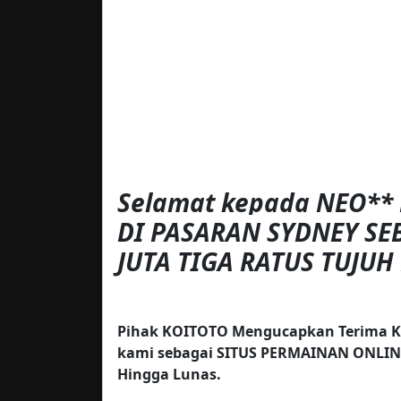
Selamat kepada NEO**
DI PASARAN SYDNEY SEB
JUTA TIGA RATUS TUJUH
Pihak KOITOTO Mengucapkan Terima 
kami sebagai SITUS PERMAINAN ONLI
Hingga Lunas.