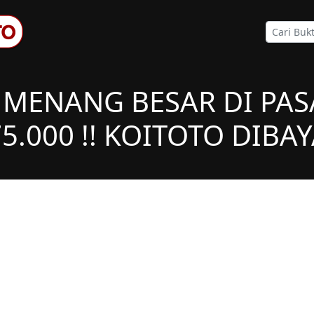
! MENANG BESAR DI PA
5.000 !! KOITOTO DIBA