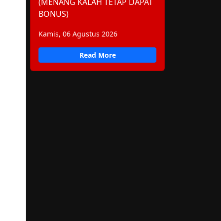
(MENANG KALAH TETAP DAPAT
BONUS)
Kamis, 06 Agustus 2026
Read More