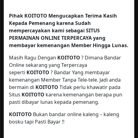
Pihak KOITOTO Mengucapkan Terima Kasih
Kepada Pemenang karena Sudah
mempercayakan kami sebagai SITUS
PERMAINAN ONLINE TERPERCAYA yang
membayar kemenangan Member Hingga Lunas.
Masih Ragu Dengan
KOITOTO
? Dimana Bandar
Online sekarang yang Terpercaya
seperti
KOITOTO
? Bandar Yang membayar
kemenangan Member Tanpa Tele-tele. Jadi anda
bermain di
KOITOTO
Tidak perlu khawatir pada
Situs
KOITOTO
karena kemenangan berapa pun
pasti dibayar lunas kepada pemenang.
KOITOTO
Bukan bandar online kaleng – kaleng
bosku tapi Pasti Bayar !!