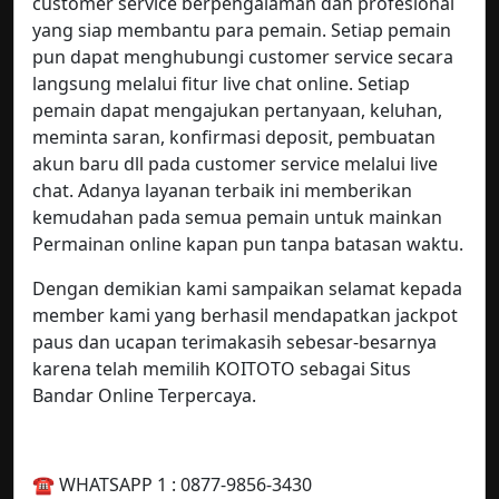
customer service berpengalaman dan profesional
yang siap membantu para pemain. Setiap pemain
pun dapat menghubungi customer service secara
langsung melalui fitur live chat online. Setiap
pemain dapat mengajukan pertanyaan, keluhan,
meminta saran, konfirmasi deposit, pembuatan
akun baru dll pada customer service melalui live
chat. Adanya layanan terbaik ini memberikan
kemudahan pada semua pemain untuk mainkan
Permainan online kapan pun tanpa batasan waktu.
Dengan demikian kami sampaikan selamat kepada
member kami yang berhasil mendapatkan jackpot
paus dan ucapan terimakasih sebesar-besarnya
karena telah memilih KOITOTO sebagai Situs
Bandar Online Terpercaya.
☎️ WHATSAPP 1 : 0877-9856-3430