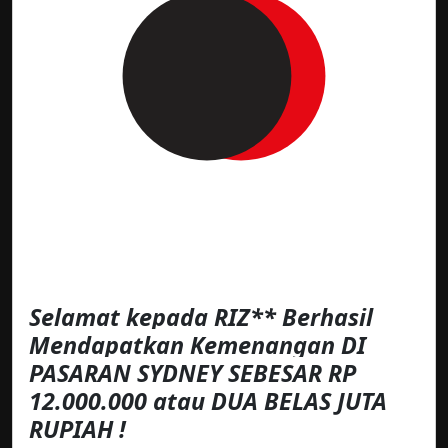
Selamat kepada RIZ** Berhasil
Mendapatkan Kemenangan DI
PASARAN SYDNEY SEBESAR RP
12.000.000 atau DUA BELAS JUTA
RUPIAH !