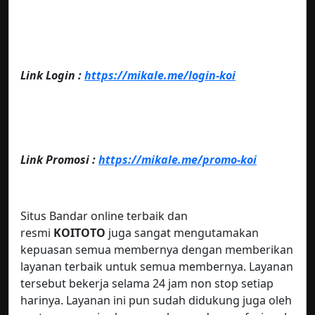
Link Login :
https://mikale.me/login-koi
Link Promosi :
https://mikale.me/promo-koi
Situs Bandar online terbaik dan
resmi
KOITOTO
juga sangat mengutamakan
kepuasan semua membernya dengan memberikan
layanan terbaik untuk semua membernya. Layanan
tersebut bekerja selama 24 jam non stop setiap
harinya. Layanan ini pun sudah didukung juga oleh