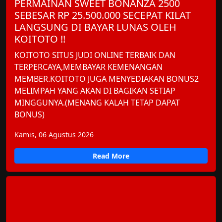
PERMAINAN SWEET BONANZA 2500
SEBESAR RP 25.500.000 SECEPAT KILAT
LANGSUNG DI BAYAR LUNAS OLEH
KOITOTO !!
KOITOTO SITUS JUDI ONLINE TERBAIK DAN
TERPERCAYA,MEMBAYAR KEMENANGAN
MEMBER.KOITOTO JUGA MENYEDIAKAN BONUS2
MELIMPAH YANG AKAN DI BAGIKAN SETIAP
MINGGUNYA.(MENANG KALAH TETAP DAPAT
BONUS)
Kamis, 06 Agustus 2026
Read More