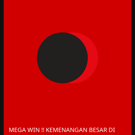
MEGA WIN !! KEMENANGAN BESAR DI