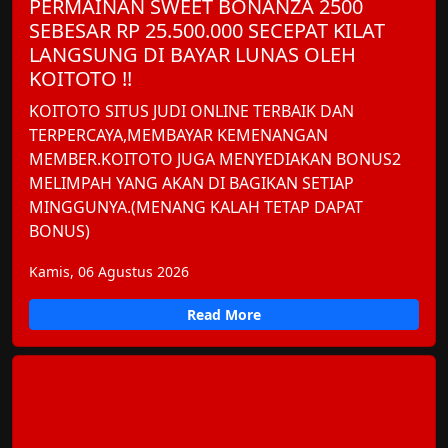
PERMAINAN SWEET BONANZA 2500
SEBESAR RP 25.500.000 SECEPAT KILAT
LANGSUNG DI BAYAR LUNAS OLEH
KOITOTO !!
KOITOTO SITUS JUDI ONLINE TERBAIK DAN
TERPERCAYA,MEMBAYAR KEMENANGAN
MEMBER.KOITOTO JUGA MENYEDIAKAN BONUS2
MELIMPAH YANG AKAN DI BAGIKAN SETIAP
MINGGUNYA.(MENANG KALAH TETAP DAPAT
BONUS)
Kamis, 06 Agustus 2026
Read More