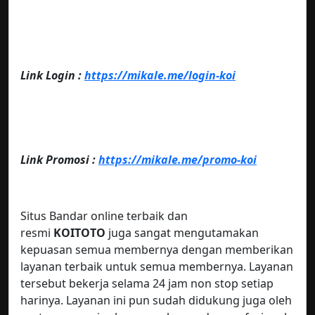
Link Login :
https://mikale.me/login-koi
Link Promosi :
https://mikale.me/promo-koi
Situs Bandar online terbaik dan
resmi
KOITOTO
juga sangat mengutamakan
kepuasan semua membernya dengan memberikan
layanan terbaik untuk semua membernya. Layanan
tersebut bekerja selama 24 jam non stop setiap
harinya. Layanan ini pun sudah didukung juga oleh