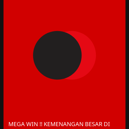
MEGA WIN !! KEMENANGAN BESAR DI