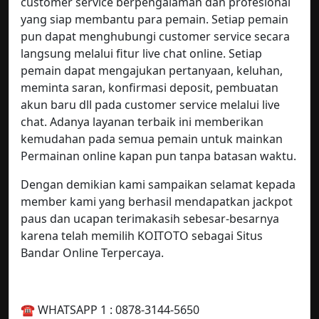
customer service berpengalaman dan profesional
yang siap membantu para pemain. Setiap pemain
pun dapat menghubungi customer service secara
langsung melalui fitur live chat online. Setiap
pemain dapat mengajukan pertanyaan, keluhan,
meminta saran, konfirmasi deposit, pembuatan
akun baru dll pada customer service melalui live
chat. Adanya layanan terbaik ini memberikan
kemudahan pada semua pemain untuk mainkan
Permainan online kapan pun tanpa batasan waktu.
Dengan demikian kami sampaikan selamat kepada
member kami yang berhasil mendapatkan jackpot
paus dan ucapan terimakasih sebesar-besarnya
karena telah memilih KOITOTO sebagai Situs
Bandar Online Terpercaya.
☎️ WHATSAPP 1 : 0878-3144-5650