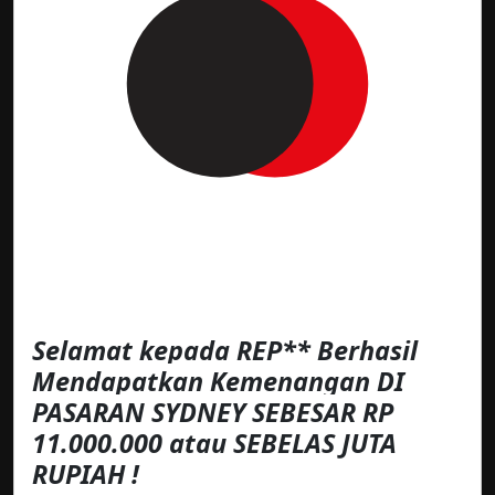
Selamat kepada REP** Berhasil
Mendapatkan Kemenangan DI
PASARAN SYDNEY SEBESAR RP
11.000.000 atau SEBELAS JUTA
RUPIAH !