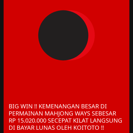
BIG WIN !! KEMENANGAN BESAR DI
PERMAINAN MAHJONG WAYS SEBESAR
RP 15.020.000 SECEPAT KILAT LANGSUNG
DI BAYAR LUNAS OLEH KOITOTO !!