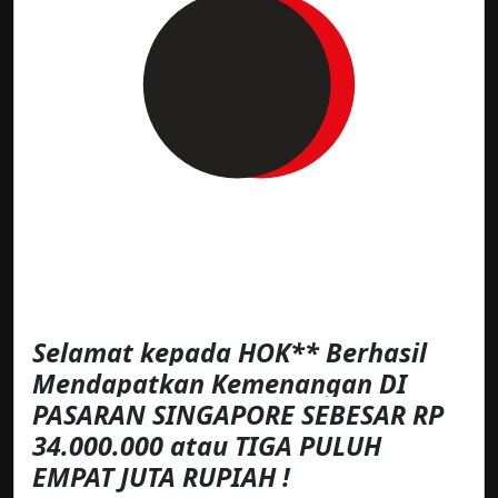
Selamat kepada HOK** Berhasil
Mendapatkan Kemenangan DI
PASARAN SINGAPORE SEBESAR RP
34.000.000 atau TIGA PULUH
EMPAT JUTA RUPIAH !