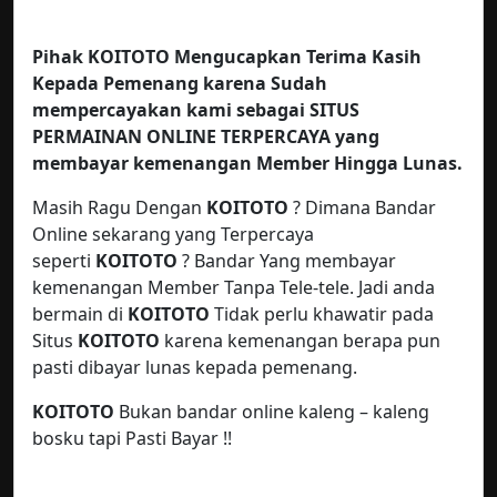
Pihak KOITOTO Mengucapkan Terima Kasih
Kepada Pemenang karena Sudah
mempercayakan kami sebagai SITUS
PERMAINAN ONLINE TERPERCAYA yang
membayar kemenangan Member Hingga Lunas.
Masih Ragu Dengan
KOITOTO
? Dimana Bandar
Online sekarang yang Terpercaya
seperti
KOITOTO
? Bandar Yang membayar
kemenangan Member Tanpa Tele-tele. Jadi anda
bermain di
KOITOTO
Tidak perlu khawatir pada
Situs
KOITOTO
karena kemenangan berapa pun
pasti dibayar lunas kepada pemenang.
KOITOTO
Bukan bandar online kaleng – kaleng
bosku tapi Pasti Bayar !!