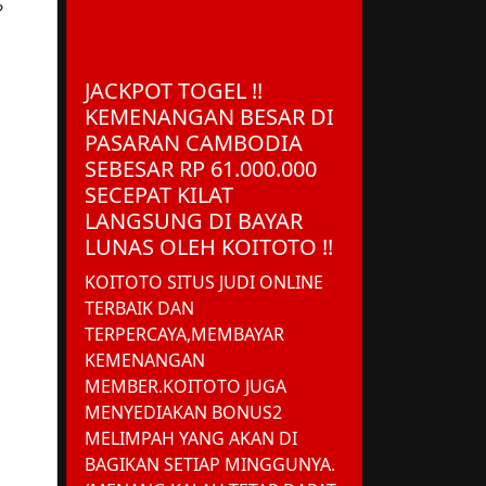
?
JACKPOT TOGEL !!
KEMENANGAN BESAR DI
PASARAN CAMBODIA
SEBESAR RP 61.000.000
SECEPAT KILAT
LANGSUNG DI BAYAR
LUNAS OLEH KOITOTO !!
KOITOTO SITUS JUDI ONLINE
TERBAIK DAN
TERPERCAYA,MEMBAYAR
KEMENANGAN
MEMBER.KOITOTO JUGA
MENYEDIAKAN BONUS2
MELIMPAH YANG AKAN DI
BAGIKAN SETIAP MINGGUNYA.