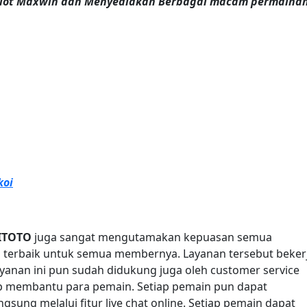
 , Slot Maxwin dan Menyediakan Berbagai macam permaina
koi
ITOTO
juga sangat mengutamakan kepuasan semua
erbaik untuk semua membernya. Layanan tersebut beker
ayanan ini pun sudah didukung juga oleh customer service
p membantu para pemain. Setiap pemain pun dapat
sung melalui fitur live chat online. Setiap pemain dapat