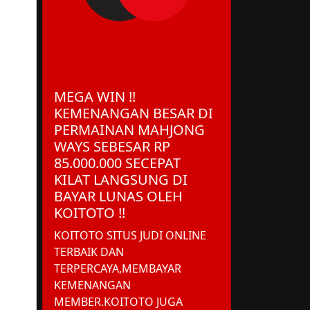
MEGA WIN !!
KEMENANGAN BESAR DI
PERMAINAN MAHJONG
WAYS SEBESAR RP
85.000.000 SECEPAT
KILAT LANGSUNG DI
BAYAR LUNAS OLEH
KOITOTO !!
KOITOTO SITUS JUDI ONLINE
TERBAIK DAN
TERPERCAYA,MEMBAYAR
KEMENANGAN
MEMBER.KOITOTO JUGA