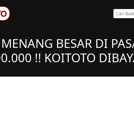
!! MENANG BESAR DI PA
0.000 !! KOITOTO DIBA