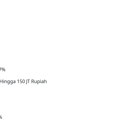
.7%
Hingga 150 JT Rupiah
%