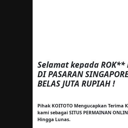
Selamat kepada ROK**
DI PASARAN SINGAPORE 
BELAS JUTA RUPIAH !
Pihak KOITOTO Mengucapkan Terima 
kami sebagai SITUS PERMAINAN ONLI
Hingga Lunas.