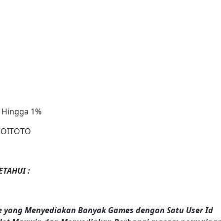
 Hingga 1%
KOITOTO
ETAHUI :
e yang Menyediakan Banyak Games dengan Satu User Id