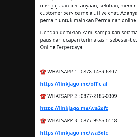
mengajukan pertanyaan, keluhan, meminta
customer service melalui live chat. Ada
pemain untuk mainkan Permainan online 
Dengan demikian kami sampaikan selama
paus dan ucapan terimakasih sebesar-be
Online Terpercaya.
☎️ WHATSAPP 1 : 0878-1439-6807
https://linkjago.me/official
☎️ WHATSAPP 2 : 0877-2185-0309
https://linkjago.me/wa2ofc
☎️ WHATSAPP 3 : 0877-9555-6118
https://linkjago.me/wa3ofc