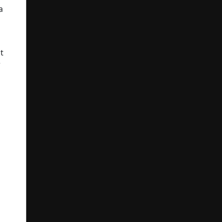
a
t
r