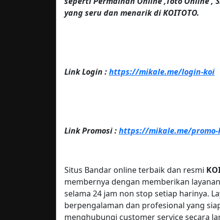
seperti Permainan Online ,Toto Online
yang seru dan menarik di KOITOTO.
Link Login :
https://mikale.me/login-koi
Link Promosi :
https://mikale.me/promo-
Situs Bandar online terbaik dan resmi
KO
membernya dengan memberikan layanan t
selama 24 jam non stop setiap harinya. L
berpengalaman dan profesional yang sia
menghubungi customer service secara lang