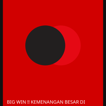
BIG WIN !! KEMENANGAN BESAR DI