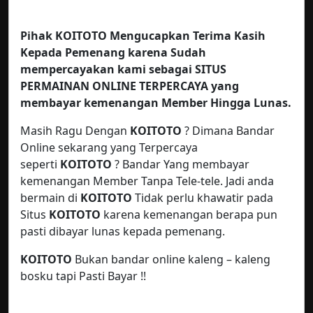
Pihak KOITOTO Mengucapkan Terima Kasih
Kepada Pemenang karena Sudah
mempercayakan kami sebagai SITUS
PERMAINAN ONLINE TERPERCAYA yang
membayar kemenangan Member Hingga Lunas.
Masih Ragu Dengan
KOITOTO
? Dimana Bandar
Online sekarang yang Terpercaya
seperti
KOITOTO
? Bandar Yang membayar
kemenangan Member Tanpa Tele-tele. Jadi anda
bermain di
KOITOTO
Tidak perlu khawatir pada
Situs
KOITOTO
karena kemenangan berapa pun
pasti dibayar lunas kepada pemenang.
KOITOTO
Bukan bandar online kaleng – kaleng
bosku tapi Pasti Bayar !!