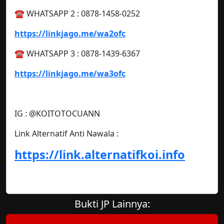
☎️ WHATSAPP 2 : 0878-1458-0252
https://linkjago.me/wa2ofc
☎️ WHATSAPP 3 : 0878-1439-6367
https://linkjago.me/wa3ofc
IG : @KOITOTOCUANN
Link Alternatif Anti Nawala :
https://link.alternatifkoi.info
Bukti JP Lainnya: