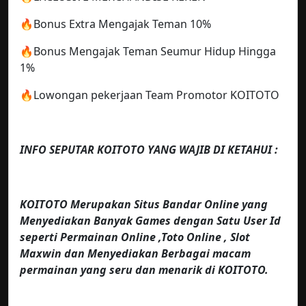
🔥Bonus Extra Mengajak Teman 10%
🔥Bonus Mengajak Teman Seumur Hidup Hingga
1%
🔥Lowongan pekerjaan Team Promotor KOITOTO
INFO SEPUTAR KOITOTO YANG WAJIB DI KETAHUI :
KOITOTO Merupakan Situs Bandar Online yang
Menyediakan Banyak Games dengan Satu User Id
seperti Permainan Online ,Toto Online , Slot
Maxwin dan Menyediakan Berbagai macam
permainan yang seru dan menarik di KOITOTO.