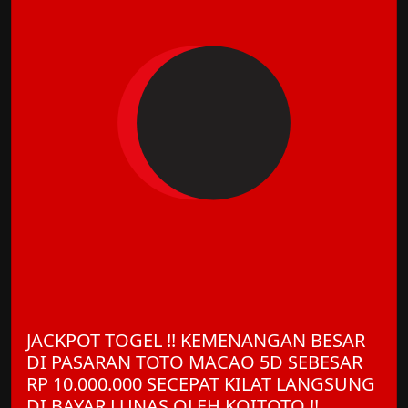
JACKPOT TOGEL !! KEMENANGAN BESAR
DI PASARAN TOTO MACAO 5D SEBESAR
RP 10.000.000 SECEPAT KILAT LANGSUNG
DI BAYAR LUNAS OLEH KOITOTO !!