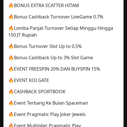
🔥BONUS EXTRA SCATTER HITAM
🔥Bonus Cashback Turnover LiveGame 0.7%
🔥Lomba Panjat Turnover Setiap Minggu Hingga
150 JT Rupiah
🔥Bonus Turnover Slot Up to 0.5%
🔥Bonus Cashback Up to 3% Slot Game
🔥EVENT FREESPIN 20% DAN BUYSPIN 15%
🔥EVENT KOI GATE
🔥
CASHBACK SPORTBOOK
🔥Event Terbang Ke Bulan Spaceman
🔥Event Pragmatic Play Joker Jewels
🔥Event Multiplier Pragmatic Play