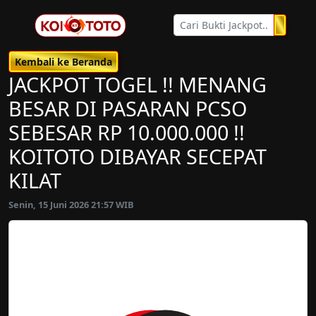
Kembali ke Beranda
JACKPOT TOGEL !! MENANG
BESAR DI PASARAN PCSO
SEBESAR RP 10.000.000 !!
KOITOTO DIBAYAR SECEPAT
KILAT
Senin, 15 Juni 2026 21:57 WIB