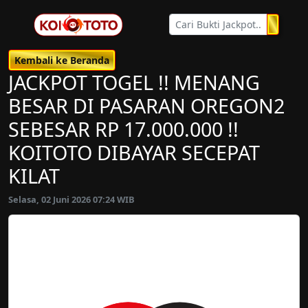
Kembali ke Beranda
JACKPOT TOGEL !! MENANG
BESAR DI PASARAN OREGON2
SEBESAR RP 17.000.000 !!
KOITOTO DIBAYAR SECEPAT
KILAT
Selasa, 02 Juni 2026 07:24 WIB