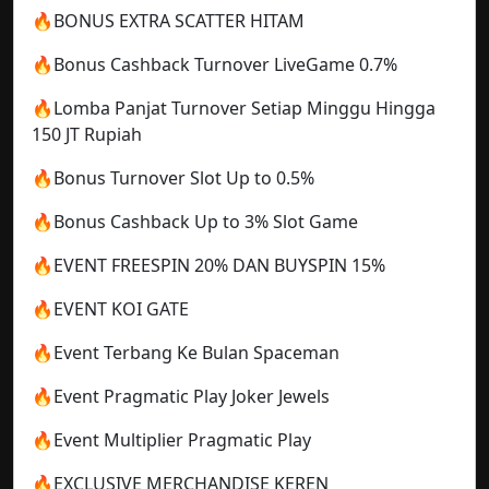
🔥BONUS EXTRA SCATTER HITAM
🔥Bonus Cashback Turnover LiveGame 0.7%
🔥Lomba Panjat Turnover Setiap Minggu Hingga
150 JT Rupiah
🔥Bonus Turnover Slot Up to 0.5%
🔥Bonus Cashback Up to 3% Slot Game
🔥EVENT FREESPIN 20% DAN BUYSPIN 15%
🔥EVENT KOI GATE
🔥Event Terbang Ke Bulan Spaceman
🔥Event Pragmatic Play Joker Jewels
🔥Event Multiplier Pragmatic Play
🔥EXCLUSIVE MERCHANDISE KEREN