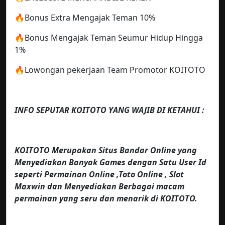
🔥Bonus Extra Mengajak Teman 10%
🔥Bonus Mengajak Teman Seumur Hidup Hingga
1%
🔥Lowongan pekerjaan Team Promotor KOITOTO
INFO SEPUTAR KOITOTO YANG WAJIB DI KETAHUI :
KOITOTO Merupakan Situs Bandar Online yang
Menyediakan Banyak Games dengan Satu User Id
seperti Permainan Online ,Toto Online , Slot
Maxwin dan Menyediakan Berbagai macam
permainan yang seru dan menarik di KOITOTO.