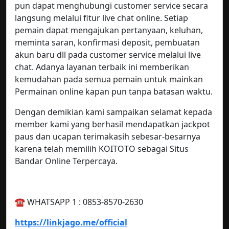
pun dapat menghubungi customer service secara
langsung melalui fitur live chat online. Setiap
pemain dapat mengajukan pertanyaan, keluhan,
meminta saran, konfirmasi deposit, pembuatan
akun baru dll pada customer service melalui live
chat. Adanya layanan terbaik ini memberikan
kemudahan pada semua pemain untuk mainkan
Permainan online kapan pun tanpa batasan waktu.
Dengan demikian kami sampaikan selamat kepada
member kami yang berhasil mendapatkan jackpot
paus dan ucapan terimakasih sebesar-besarnya
karena telah memilih KOITOTO sebagai Situs
Bandar Online Terpercaya.
☎️ WHATSAPP 1 : 0853-8570-2630
https://linkjago.me/official